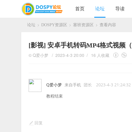
首页
论坛
导读
论坛
DOSPY资源区
塞班资源区
查看内容
›
›
›
[影视]
安卓手机转码MP4格式视频（
©
Q爱小梦
/ 2023-4-3 20:00 /
16 人收藏
Q爱小梦
来自手机
团长
2023-4-3 21:24:32
教程结束
回复