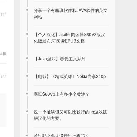
分享一个有塞班软件和JAVA软件的英文
#
17
网站
【个人汉化】albite 阅读器S60V3版汉
化版发布,可阅读EPUB文档
举报
【Java游戏】恋爱主义系列
【电影】《精武英雄》Nokia专享240p
#
18
塞班S60Ⅴ3上有多少个黄油？
说一个扯淡但又可以比较行的ng游戏破
解汉化的方案。
难过那么多人没玩过七夜吗？