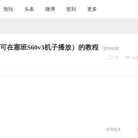
智玩
头条
微博
签到
更多
可在塞班S60v3机子播放）的教程
[复制链接]
71
14
使用道具