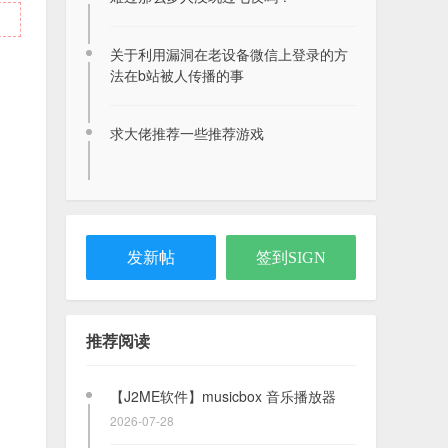
2026年8月8日签到记录贴
关于利用漏洞在老设备微信上登录的方
2026-08-08
法在b站被人传播的事
求大佬推荐一些推荐游戏
2026年8月7日签到记录贴
2026-08-07
发新帖
签到SIGN
【S60v3v5^3+】Python +
PythonScriptShell +
megaPyModulePack
推荐阅读
2021-06-03
【J2ME软件】musicbox 音乐播放器
2026-07-28