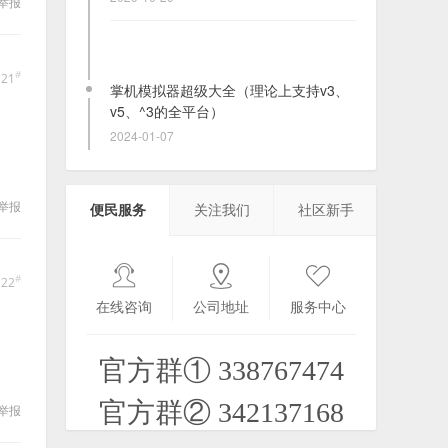
举报
#
21
掌机模拟器超级大全（理论上支持v3、
v5、^3的全平台）
2024-01-07
kilikili1.0beta2无法下载视频
举报
便民服务
关注我们
社区新手
2026-08-07
#
22
在线咨询
公司地址
服务中心
【PPC】模拟器类.文曲星模拟器LAVAX
+几十款游戏打包
官方群① 338767474
2021-10-11
官方群② 342137168
举报
Nes模拟器+经典游戏，休闲可爱放松必