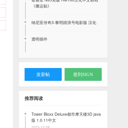
诺基亚桌面-在安卓按键机上还原诺基亚
《搬运贴》
的体验
2026-08-03
纳尼亚传奇3-黎明踏浪号电影版 汉化
有很多网络电台的网站(可下载m3u文
件)
透明插件
2026-07-27
【J2ME软件】musicbox 音乐播放器
2026-07-28
发新帖
签到SIGN
Tower Bloxx Deluxe都市摩天楼3D java
版 1.0.11中文
推荐阅读
2023-12-28
【WP8.x】诺基亚全景相机 Nokia
Panorama v3.1.2.1
2020-12-13