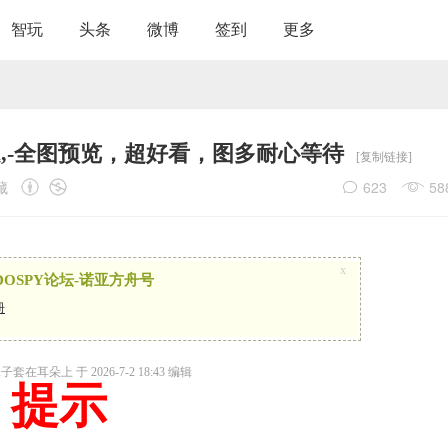
智玩
头条
微博
签到
更多
主题,-全图预览，超好看，图多耐心等待
[复制链接]
藏
623
58
x
OSPY论坛-诺亚方舟号
册
在耳朵上 于 2026-7-2 18:43 编辑
提示