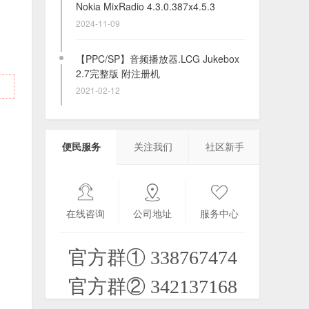
2.7完整版 附注册机
2021-02-12
手机CHM阅读器MobiCHM v2.01.337
S60v3v5多语言版
2020-12-13
【20210405】【持续更新】漫画阅读器
大楼
便民服务
关注我们
社区新手
2021-03-20
S60V3自制漫画阅读器再次更新
2021-02-06
在线咨询
公司地址
服务中心
官方群① 338767474
收集到的所有电子书（3）
2025-01-22
官方群② 342137168