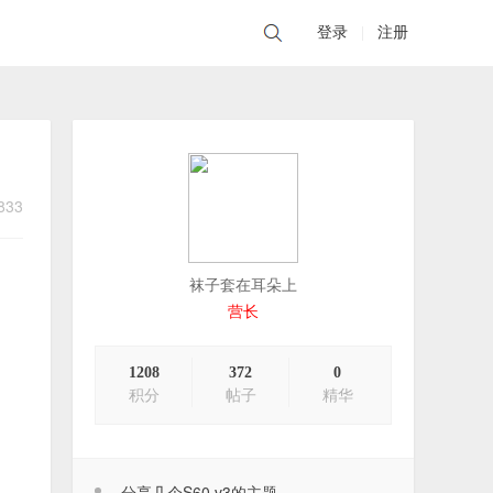
登录
|
注册
833
袜子套在耳朵上
营长
1208
372
0
积分
帖子
精华
分享几个S60 v3的主题