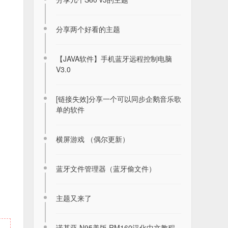
分享两个好看的主题
【JAVA软件】手机蓝牙远程控制电脑
V3.0
[链接失效]分享一个可以同步企鹅音乐歌
单的软件
横屏游戏 （偶尔更新）
蓝牙文件管理器（蓝牙偷文件）
2026年8月6日签到记录贴
2026-08-06
主题又来了
诺基亚 N95美版 RM160汉化中文教程