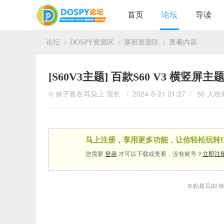
首页
论坛
导读
论坛
DOSPY资源区
塞班资源区
查看内容
›
›
›
[S60V3主题]
百款S60 V3 横竖屏
©
袜子套在耳朵上
营长
/ 2024-5-21 21:27 /
56 人收
马上注册，享用更多功能，让你轻松玩转D
您需要
登录
才可以下载或查看，没有账号？
立即注
本帖最后由 袜子套