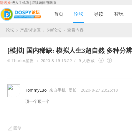
请选择
进入手机版
|
继续访问电脑版
首页
论坛
导读
智玩
论坛
产品讨论区
S40论坛
查看内容
›
›
›
[模拟]
国内稀缺: 模拟人生3超自然 多种分
©
Thurter星夜
/ 2020-8-19 13:22 /
9 人收藏
TommyLuo
来自手机
团长
2020-8-27 23:25:18
顶一个顶一个
回复