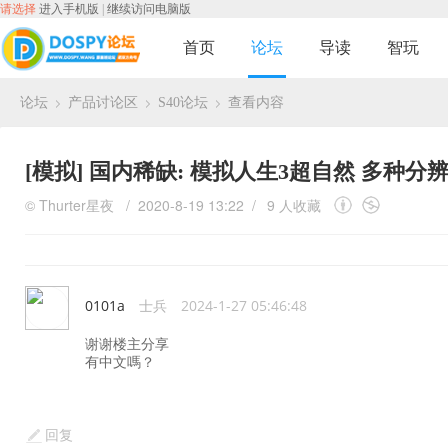
请选择
进入手机版
|
继续访问电脑版
首页
论坛
导读
智玩
论坛
产品讨论区
S40论坛
查看内容
›
›
›
[模拟]
国内稀缺: 模拟人生3超自然 多种分
©
Thurter星夜
/ 2020-8-19 13:22 /
9 人收藏
0101a
士兵
2024-1-27 05:46:48
谢谢楼主分享
有中文嗎？
回复