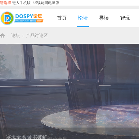
请选择
进入手机版
|
继续访问电脑版
首页
论坛
导读
智玩
论坛
产品讨论区
D
»
›
O
SP
塞班全系 DIY固件 部分合集