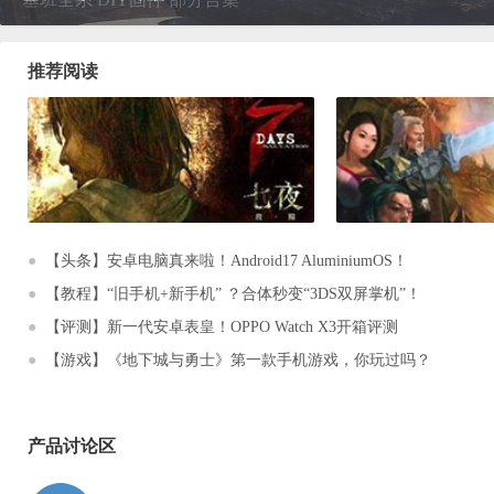
Y
推荐阅读
论
坛
●
【头条】安卓电脑真来啦！Android17 AluminiumOS！
●
【教程】“旧手机+新手机” ？合体秒变“3DS双屏掌机”！
●
【评测】新一代安卓表皇！OPPO Watch X3开箱评测
诺
●
【游戏】《地下城与勇士》第一款手机游戏，你玩过吗？
亚
产品讨论区