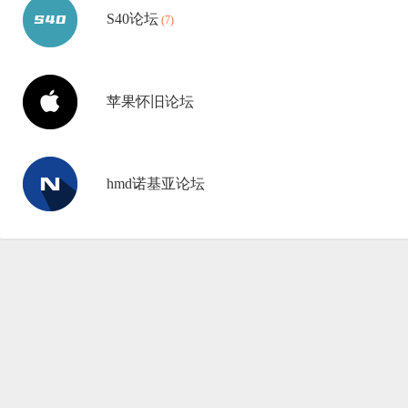
塞
S40论坛
(7)
班
苹果怀旧论坛
hmd诺基亚论坛
论
坛
|