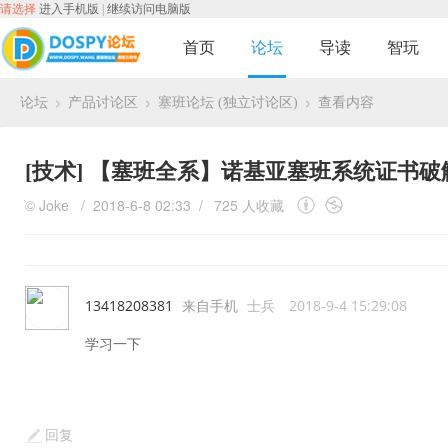
请选择
进入手机版
|
继续访问电脑版
首页
论坛
导读
智玩
论坛
产品讨论区
塞班论坛 (独立讨论区)
查看内容
›
›
›
[技术]
【塞班全系】诺基亚塞班系统证书破解Symbian
©
Joke
/ 2018-6-8 02:33 /
725 人收藏
13418208381
来自手机
士兵
2018-9-4 15:29:08
学习一下
回复