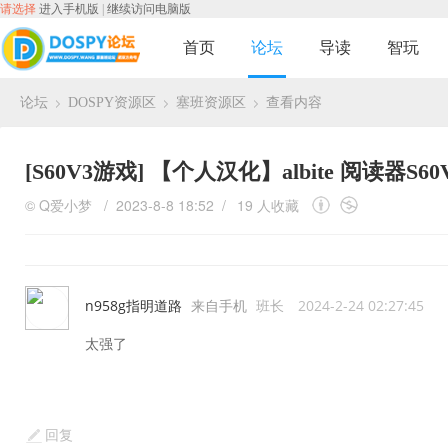
请选择
进入手机版
|
继续访问电脑版
首页
论坛
导读
智玩
论坛
DOSPY资源区
塞班资源区
查看内容
›
›
›
[S60V3游戏]
【个人汉化】albite 阅读器S
©
Q爱小梦
/ 2023-8-8 18:52 /
19 人收藏
n958g指明道路
来自手机
班长
2024-2-24 02:27:45
太强了
回复