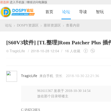
请选择
进入手机版
|
继续访问电脑版
首页
论坛
导读
智玩
论坛
DOSPY资源区
塞班资源区
查看内容
›
›
›
[S60V3软件]
[TL整理]Rom Patcher Plus 
©
TragicLife
/ 2018-10-28 12:04 /
16 人收藏
TragicLife
来自手机
营长
2018-10-30 22:21:36
961611367 发表于 2018-10-30 14:54
放在那个目录呀楼主
C:\PATCHES