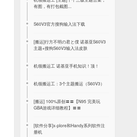
有图，有打包截图...
S60V3官方搜狗输入法下载
[搬运]行方不明の君と僕 诺基亚S60V3
主题+搜狗S60V3输入法皮肤
机领搬运工 诺基亚手机知识！顶！
机领搬运工：3个主题搬运（S60V3）
2026年8月7日签到记录贴
[搬运] 100%原创〓〓【N95 完美玩
GBA游戏详细教程】〓〓
2026-08-07
[软件分享]x-plore和Handy系列软件注
分享个人收集的S60V5软件及游戏
册机