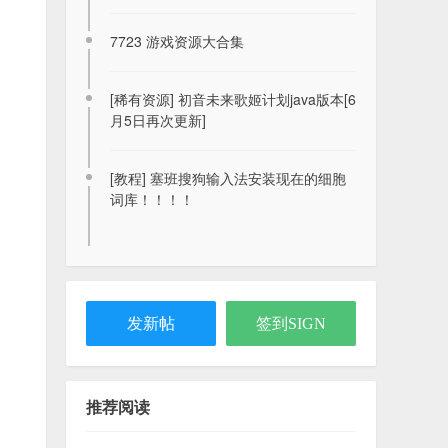
2021-10-08
7723 游戏资源大合集
求诺基亚n95（fp1）的ovi地图离线包
[稀有资源] 初音未来歌姬计划java版本[6
2020-11-14
月5日再次更新]
一款安娜图标主题, S60V3机型可用
[教程] 塞班搜狗输入法安装现在的细胞
2023-01-02
词库！！！！
我的软件，小说网盘
2023-12-02
发新帖
签到SIGN
Coreplayer v1.36 终极风暴影音视频播
放器
推荐阅读
2023-11-25