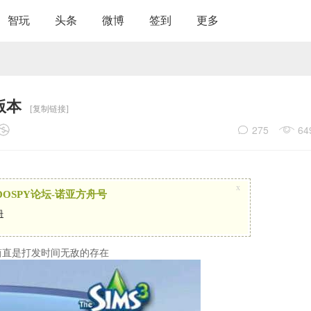
智玩
头条
微博
签到
更多
版本
[复制链接]
275
64
x
OSPY论坛-诺亚方舟号
册
简直是打发时间无敌的存在