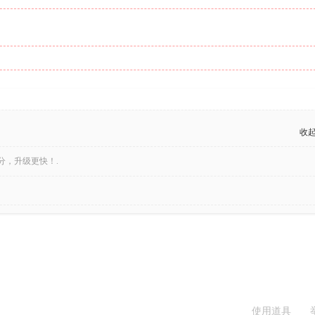
收
分，升级更快！.
使用道具