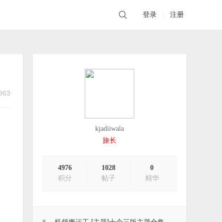
登录
|
注册
963
kjadiiwala
旅长
4976
1028
0
积分
帖子
精华
机领搬运工 [主题]十个三版主题合集，