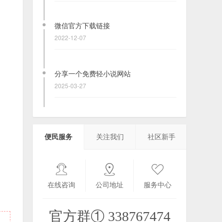
微信官方下载链接
2022-12-07
分享一个免费轻小说网站
2025-03-27
【2026/07/25】更新Coreplayer可用电
视直播源
便民服务
关注我们
社区新手
2023-01-01
2339个Java经典游戏
2025-12-19
在线咨询
公司地址
服务中心
官方群① 338767474
塞班三在线应用商店 Sistore! v3.0.0 复