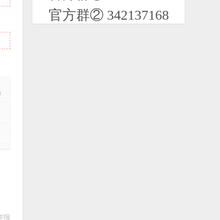
活版
官方群② 342137168
2025-10-05
【26/06/29】波·波莎（B站客户端）贝
拉版
2026-07-01
200+ 诺基亚部分机型 电路图大全
起
2024-02-09
Java版小说持续更新
2021-07-08
可以联网的QQ音乐2010,2023修复版！
2023-07-05
举报