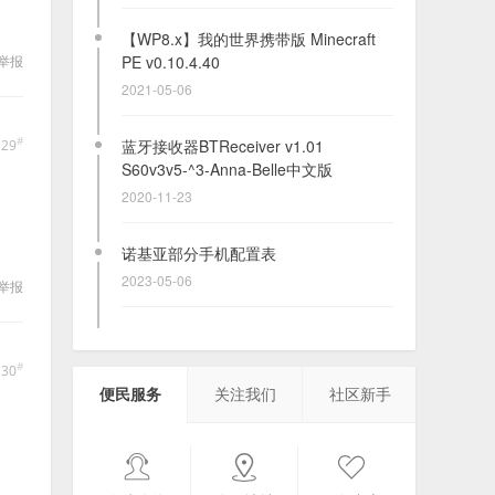
【WP8.x】我的世界携带版 Minecraft
PE v0.10.4.40
举报
2021-05-06
#
蓝牙接收器BTReceiver v1.01
129
S60v3v5-^3-Anna-Belle中文版
2020-11-23
诺基亚部分手机配置表
2023-05-06
举报
【SIS】都市赛车4/狂野飙车4HD S60v3
#
130
横屏竖屏多版本
便民服务
关注我们
社区新手
2020-12-02
2339个Java经典游戏
2025-12-19