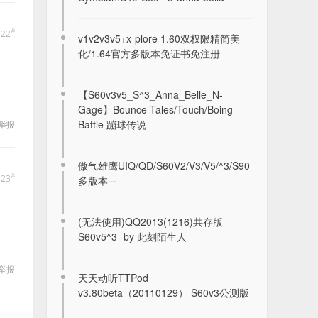
#
122
v1v2v3v5+x-plore 1.60双权限精简美
化/1.64官方多版本免证书免注册
【S60v3v5_S^3_Anna_Belle_N-
Gage】Bounce Tales/Touch/Boing
Battle 蹦球传说
举报
傲气雄鹰UIQ/QD/S60V2/V3/V5/^3/S90
#
123
多版本···
(无法使用)QQ2013(1216)共存版
S60v5^3- by 此刻陌生人
举报
天天动听TTPod
v3.80beta（20110129） S60v3公测版