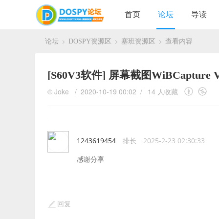
首页
论坛
导读
论坛
DOSPY资源区
塞班资源区
查看内容
›
›
›
[S60V3软件]
屏幕截图WiBCapture V
©
Joke
/ 2020-10-19 00:02 /
14 人收藏
1243619454
排长
2025-2-23 02:30:33
感谢分享
回复