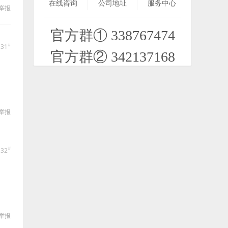
在线咨询
公司地址
服务中心
举报
官方群① 338767474
分享一些JAVA游戏
#
131
2021-09-12
官方群② 342137168
【SIS】刺客信条3D:阿泰尔编年史HD
s60v2v3横屏竖屏 S^3中文版
2020-12-13
举报
【PPC/SP】休闲类.毛毛球Chuzzle
QVGA 宝开出品 绿化版
#
132
2023-01-10
【PPC/SP】休闲类.宝石迷阵2
Bejeweled 2v2.65 Popcap宝开官方安
2020-12-10
举报