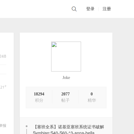
登录
|
注册
248
Joke
#
121
18294
2077
0
积分
帖子
精华
举报
【塞班全系】诺基亚塞班系统证书破解
Symbian:S40-S60-^3-anna-bella