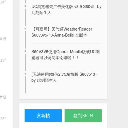
#
124
UC浏览器去广告美化版 v8.9 S60v5- by
此刻陌生人
【可联网】天气通WeatherReader
S60v3v5-^3-Anna-Belle 全版本
举报
发几个s60v3主题
S60V3V5使用Opera_Mobile版或UC浏
2023-08-19
览器可以访问本论坛啦！！
#
125
【26/06/29】波·波莎（B站客户端）贝
(无法使用)微信2.75精简版 S60v5^3 -
拉版
by 此刻陌生人
2026-07-01
举报
【WP8.x】墨迹天气HD v1.1.0.8
2021-01-08
发新帖
签到SIGN
#
126
【WP8.x】好用的看书软件 爱阅读