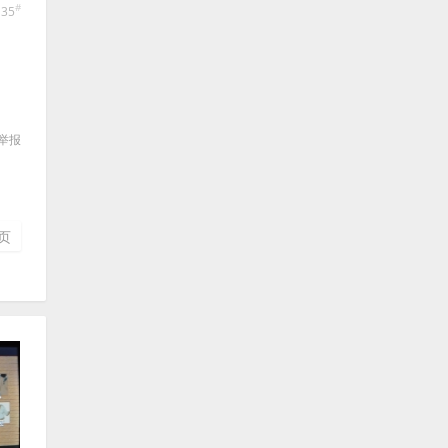
#
135
举报
页