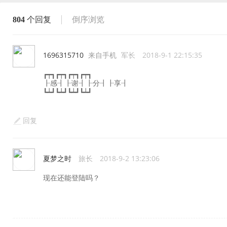
804
个回复
倒序浏览
1696315710
来自手机
军长
2018-9-1 22:15:35
┏┯┓┏┯┓┏┯┓┏┯┓
┠感┨┠谢┨┠分┨┠享┨
┗┷┛┗┷┛┗┷┛┗┷┛
回复
夏梦之时
旅长
2018-9-2 13:23:06
现在还能登陆吗？