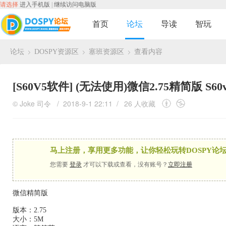
请选择
进入手机版
|
继续访问电脑版
首页
论坛
导读
智玩
论坛
DOSPY资源区
塞班资源区
查看内容
›
›
›
[S60V5软件]
(无法使用)微信2.75精简版 S60v
©
Joke
司令
/ 2018-9-1 22:11 /
26 人收藏
马上注册，享用更多功能，让你轻松玩转DOSPY论坛
您需要
登录
才可以下载或查看，没有账号？
立即注册
微信精简版
版本：2.75
大小：5M