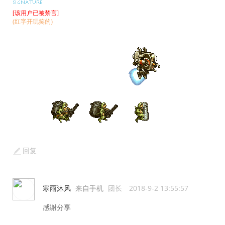
[该用户已被禁言]
(红字开玩笑的)
回复
寒雨沐风
来自手机
团长
2018-9-2 13:55:57
感谢分享