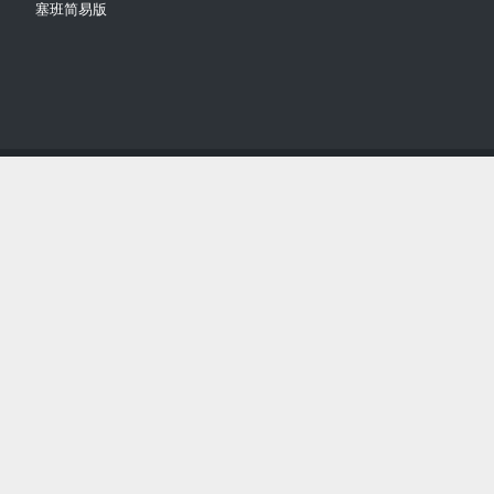
塞班简易版
Copyright © 2018-2021
Comsenz Inc.
Powered by
Discuz!