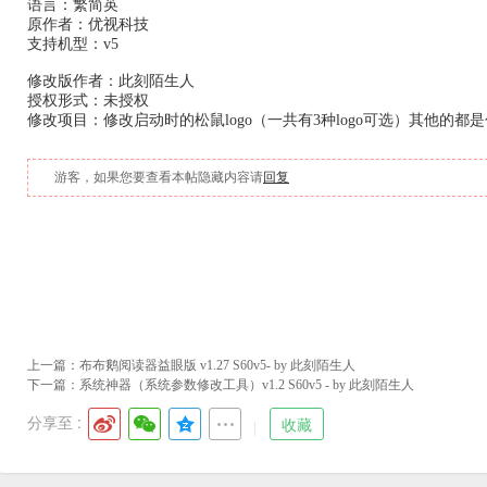
语言：繁简英
原作者：优视科技
支持机型：v5
修改版作者：此刻陌生人
授权形式：未授权
修改项目：修改启动时的松鼠logo（一共有3种logo可选）其他的
游客，如果您要查看本帖隐藏内容请
回复
上一篇：
布布鹅阅读器益眼版 v1.27 S60v5- by 此刻陌生人
下一篇：
系统神器（系统参数修改工具）v1.2 S60v5 - by 此刻陌生人
分享至 :
收藏