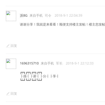
沃8G
来自手机
司令
2018-9-1 22:04:39
谢谢分享！我就是来看看！顺便支持楼主发帖！楼主您发
回复
1696315710
来自手机
军长
2018-9-1 22:12:33
┏┯┓┏┯┓┏┯┓┏┯┓
┠感┨┠谢┨┠分┨┠享┨
┗┷┛┗┷┛┗┷┛┗┷┛
回复