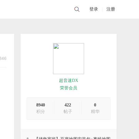
登录
|
注册
846
超音速DX
荣誉会员
8940
422
0
积分
帖子
精华
【拯救塞班】百度地图安装包+离线地图