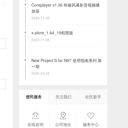
Coreplayer v1.36 终极风暴影音视频播
放器
2023-11-25
x-plore_1.64_19权限版
2020-11-05
New Project S for N97 使用指南系列 第
一期
2025-05-25
关于目前塞班登录QQ的见解
2022-12-05
便民服务
关注我们
社区新手
N9游戏 (大型)：亡命飞车 Protoxide-
DeathRace
在线咨询
公司地址
服务中心