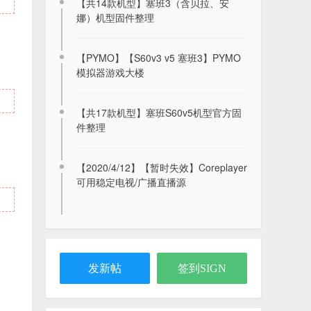
【共14款机型】塞班3（含贝拉、安
娜）机型固件整理
【PYMO】【S60v3 v5 塞班3】PYMO
模拟器游戏大楼
【共17款机型】塞班S60v5机型官方固
件整理
2026年8月7日签到记录贴
【2020/4/12】【暂时失效】Coreplayer
2026-08-07
可用稳定电视/广播直播源
【2026/07/25】更新Coreplayer可用电
视直播源
2023-01-01
发新帖
签到SIGN
【SIS】都市赛车4/狂野飙车4HD S60v3