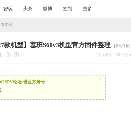
智玩
头条
微博
签到
更多
查看内容
27款机型】塞班S60v3机型官方固件整理
[复制链接]
藏
3658
321
x
OSPY论坛-诺亚方舟号
册