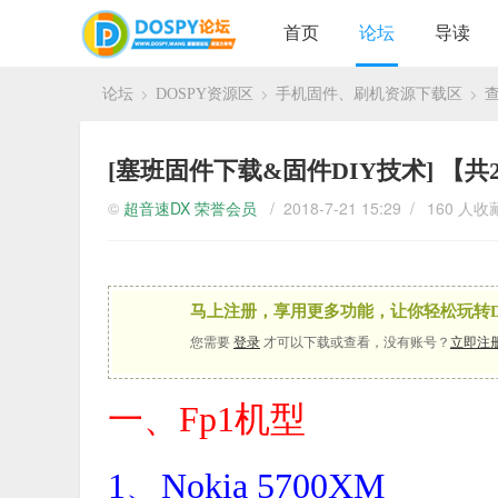
首页
论坛
导读
论坛
DOSPY资源区
手机固件、刷机资源下载区
›
›
›
[塞班固件下载&固件DIY技术]
【共
©
超音速DX
荣誉会员
/ 2018-7-21 15:29 /
160 人收
马上注册，享用更多功能，让你轻松玩转D
您需要
登录
才可以下载或查看，没有账号？
立即注
一、Fp1机型
1、Nokia 5700XM