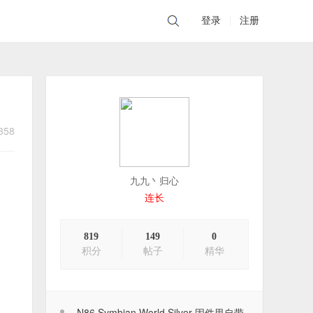
登录
|
注册
358
九九丶归心
连长
819
149
0
积分
帖子
精华
2026年8月7日签到记录贴
2026-08-07
N86 Symbian World Silver 固件里自带