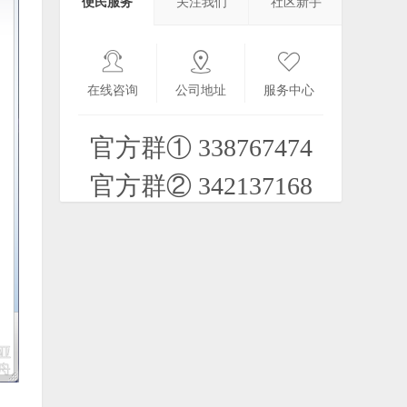
便民服务
关注我们
社区新手
2021-11-11
N9游戏 (大型)：模拟人生_TheSims 3
2020-07-26
在线咨询
公司地址
服务中心
官方群① 338767474
【好游推荐】nokia官方3D贪食蛇
2021-09-20
官方群② 342137168
【PPC/SP】网络浏览器.UC浏览器
UC8.2.0.116 PPC / 7.9 SP 安装版
2020-12-10
多版本QQ和微信（求精）
2022-12-17