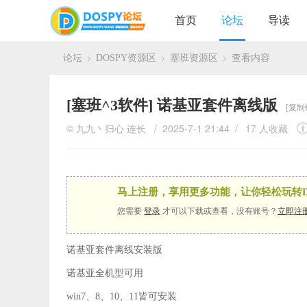
首页
论坛
导读
论坛
DOSPY资源区
塞班资源区
查看内容
›
›
›
[塞班^3软件]
诺基亚套件离线版
[复制
©
九九丶归心
连长
/ 2025-7-1 21:44 /
17 人收藏
马上注册，享用更多功能，让你轻松玩转D
您需要
登录
才可以下载或查看，没有账号？
立即注
诺基亚套件离线安装版
诺基亚全机型可用
win7、8、10、11皆可安装