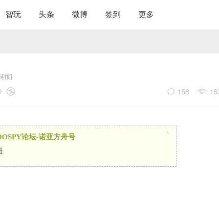
智玩
头条
微博
签到
更多
链接]
158
15
x
OSPY论坛-诺亚方舟号
册