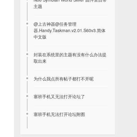
主题
2026年8月6日签到记录贴
@上古神器@任务管理
2026-08-06
器.Handy.Taskman.v2.01.S60v3.简体
中文版
S60v3FP1/FP2 Https修复 新CA根证书
2022-04-21
封装在系统里的主题有没有什么办法提
取出来
【诺基亚网络收音机】LCG Jukebox软
为什么我点所有帖子都打不开呢
件收听云听FM广...
2023-07-18
塞班手机又无法打开论坛了
Magickey魔法按键 FP2自启版(按键映
射应用)
塞班手机无法打开论坛附图
2021-08-28
Coreplayer v1.36 终极风暴影音视频播