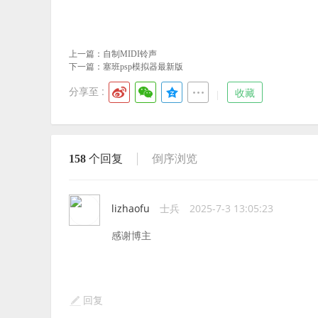
上一篇：
自制MIDI铃声
下一篇：
塞班psp模拟器最新版
分享至 :
收藏
158
个回复
倒序浏览
lizhaofu
士兵
2025-7-3 13:05:23
感谢博主
回复