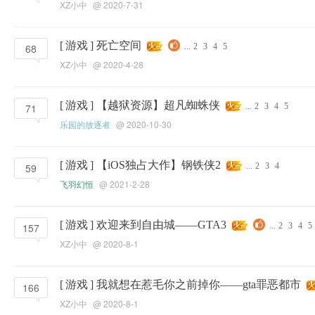
XZ小中
@ 2020-7-31
[
游戏
]
死亡空间
68
...
2
3
4
5
XZ小中
@ 2020-4-28
[
游戏
]
【越狱资源】超凡蜘蛛侠
71
...
2
3
4
5
乐园的放逐者
@ 2020-10-30
[
游戏
]
【iOS独占大作】钢铁侠2
59
...
2
3
4
飞羽幻恒
@ 2021-2-28
[
游戏
]
欢迎来到自由城——GTA3
157
...
2
3
4
5
XZ小中
@ 2020-8-1
[
游戏
]
我就想在惹毛你之前掉你——gta罪恶都市
166
XZ小中
@ 2020-8-1