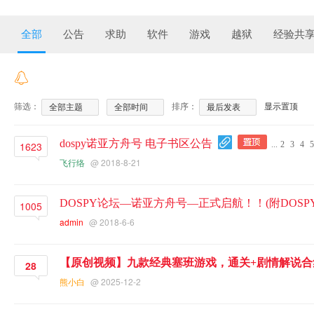
全部
公告
求助
软件
游戏
越狱
经验共
筛选：
排序：
显示置顶
全部主题
全部时间
最后发表
dospy诺亚方舟号 电子书区公告
1623
...
2
3
4
5
飞行络
@ 2018-8-21
DOSPY论坛—诺亚方舟号—正式启航！！(附DOSP
1005
admin
@ 2018-6-6
【原创视频】九款经典塞班游戏，通关+剧情解说合
28
熊小白
@ 2025-12-2