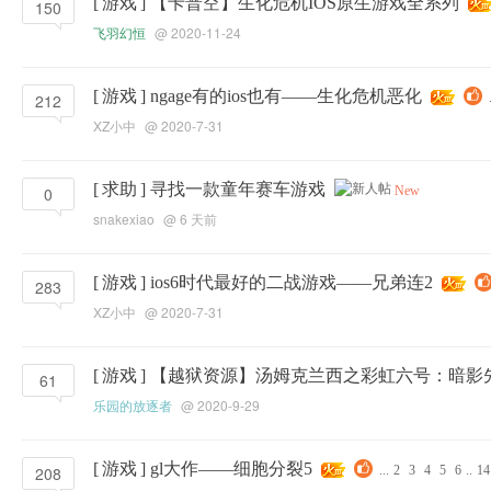
[
游戏
]
【卡普空】生化危机IOS原生游戏全系列
150
飞羽幻恒
@ 2020-11-24
[
游戏
]
ngage有的ios也有——生化危机恶化
212
.
XZ小中
@ 2020-7-31
[
求助
]
寻找一款童年赛车游戏
0
New
snakexiao
@
6 天前
[
游戏
]
ios6时代最好的二战游戏——兄弟连2
283
XZ小中
@ 2020-7-31
[
游戏
]
【越狱资源】汤姆克兰西之彩虹六号：暗影
61
乐园的放逐者
@ 2020-9-29
[
游戏
]
gl大作——细胞分裂5
208
...
2
3
4
5
6
..
14