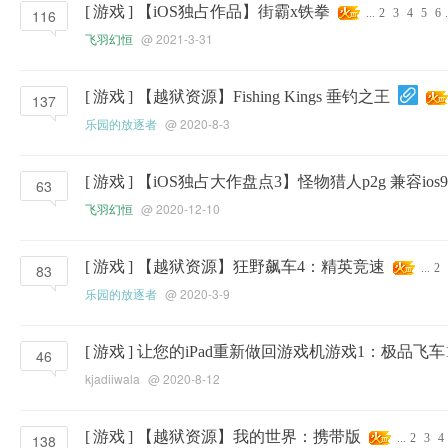
[
游戏
]
【iOS独占作品】街霸x铁拳
116
...
2
3
4
5
6
.
飞羽幻恒
@ 2021-3-31
[
游戏
]
【越狱资源】Fishing Kings 垂钓之王
137
乐园的放逐者
@ 2020-8-3
[
游戏
]
【iOS独占大作盘点3】怪物猎人p2g 兼容ios9-
63
飞羽幻恒
@ 2020-12-10
[
游戏
]
【越狱资源】狂野飙车4：精英竞速
83
...
2
乐园的放逐者
@ 2020-3-9
[
游戏
]
让您的iPad重新做回游戏机游戏1：极品飞车
46
kjadiiwala
@ 2020-8-12
[
游戏
]
【越狱资源】我的世界：携带版
138
...
2
3
4