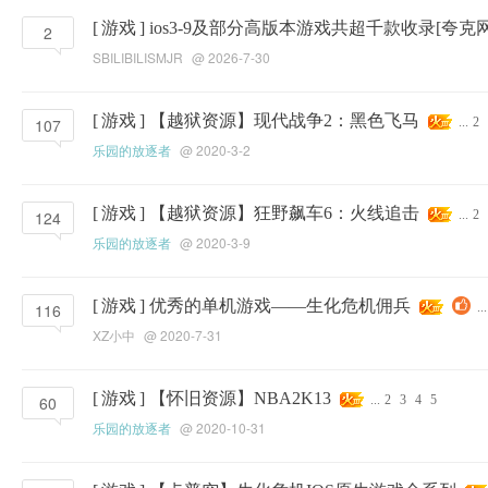
[
游戏
]
ios3-9及部分高版本游戏共超千款收录[夸克
2
SBILIBILISMJR
@ 2026-7-30
[
游戏
]
【越狱资源】现代战争2：黑色飞马
107
...
2
乐园的放逐者
@ 2020-3-2
[
游戏
]
【越狱资源】狂野飙车6：火线追击
124
...
2
乐园的放逐者
@ 2020-3-9
[
游戏
]
优秀的单机游戏——生化危机佣兵
116
...
XZ小中
@ 2020-7-31
[
游戏
]
【怀旧资源】NBA2K13
60
...
2
3
4
5
乐园的放逐者
@ 2020-10-31