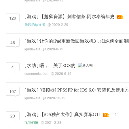
[
游戏
]
【越狱资源】刺客信条-阿尔泰编年史
120
...
乐园的放逐者
@ 2020-2-29
[
游戏
]
让你的iPad重新做回游戏机3，蜘蛛侠全面混乱 fo
46
kjadiiwala
@ 2020-8-13
[
求助
]
唔，，关于3GS的
4
commonication
@ 2026-6-15
[
游戏
]
[模拟器] PPSSPP for IOS 6.0+安装包及
107
kjadiiwala
@ 2020-12-12
[
游戏
]
【iOS独占大作】真实赛车GTI
29
...
2
飞羽幻恒
@ 2021-2-28