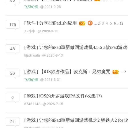
85
飞羽幻恒
@ 2021-2-28
[
软件
]
分享些iPad1的应用
175
...
2
3
4
5
6
..
12
XZ小中
@ 2020-3-15
[
游戏
]
让您的iPad重新做回游戏机4.5.6 3款iPad游
48
kjadiiwala
@ 2020-8-13
[
游戏
]
【iOS独占作品】麦克斯：兄弟魔咒
26
...
2
飞羽幻恒
@ 2021-3-31
[
游戏
]
iOS的开罗游戏iPA文件(收集中)
0
67481142
@ 2026-7-15
[
游戏
]
让您的iPad重新做回游戏机之2 钢铁人2 for iP
21
kjadiiwala
@ 2020-8-13