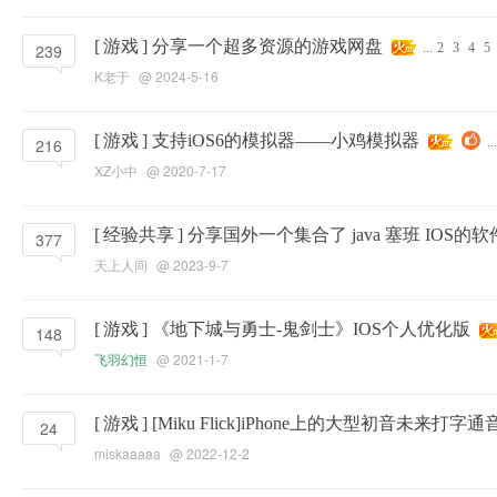
[
游戏
]
分享一个超多资源的游戏网盘
239
...
2
3
4
5
K老于
@ 2024-5-16
[
游戏
]
支持iOS6的模拟器——小鸡模拟器
216
...
XZ小中
@ 2020-7-17
[
经验共享
]
分享国外一个集合了 java 塞班 IOS
377
天上人间
@ 2023-9-7
[
游戏
]
《地下城与勇士-鬼剑士》IOS个人优化版
148
飞羽幻恒
@ 2021-1-7
[
游戏
]
[Miku Flick]iPhone上的大型初音未来打字
24
miskaaaaa
@ 2022-12-2