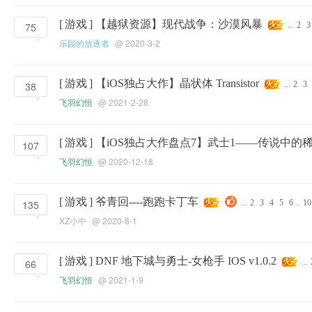
[
游戏
]
【越狱资源】现代战争：沙漠风暴
75
...
2
3
乐园的放逐者
@ 2020-3-2
[
游戏
]
【iOS独占大作】晶状体 Transistor
38
...
2
3
飞羽幻恒
@ 2021-2-28
[
游戏
]
【iOS独占大作盘点7】武士1——传说中的
107
飞羽幻恒
@ 2020-12-18
[
游戏
]
爷青回----跑跑卡丁车
135
...
2
3
4
5
6
..
10
XZ小中
@ 2020-8-1
[
游戏
]
DNF 地下城与勇士-女枪手 IOS v1.0.2
66
...
飞羽幻恒
@ 2021-1-9