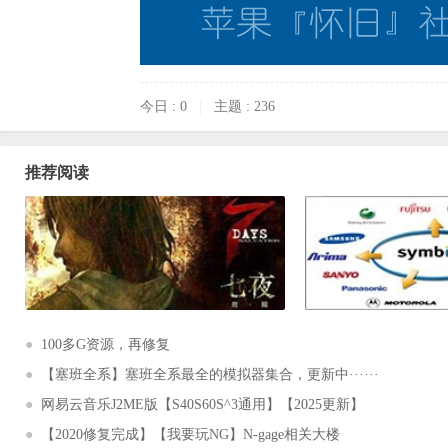
今日 : 0
|
主题 : 236
推荐阅读
●
100多G资源，再修复
●
【塞班全系】塞班全系最全的模拟器集合，更新中······
●
网易云音乐J2ME版【S40S60S^3通用】【2025更新】
●
【2020修复完成】【我要玩NG】N-gage相关大楼