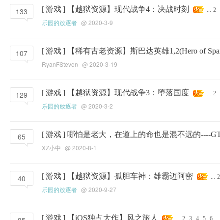
[
游戏
]
【越狱资源】现代战争4：决战时刻
133
...
2
乐园的放逐者
@ 2020-3-9
[
游戏
]
【稀有古老资源】斯巴达英雄1,2(Hero of Spa
107
RyanFSteven
@ 2020-3-19
[
游戏
]
【越狱资源】现代战争3：堕落国度
129
...
2
乐园的放逐者
@ 2020-3-2
[
游戏
]
哪怕是老大，在道上的命也是混不远的----GT
65
XZ小中
@ 2020-8-1
[
游戏
]
【越狱资源】孤胆车神：雄霸迈阿密
40
...
2
乐园的放逐者
@ 2020-9-27
[
游戏
]
【iOS独占大作】风之旅人
...
2
3
4
5
6