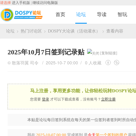
请选择
进入手机版
|
继续访问电脑版
首页
论坛
导读
智玩
论坛
热门讨论区
DOSPY大论谈（活动灌水）
查看内容
›
›
›
2025年10月7日签到记录贴
[复制链接]
©
散落羽翼
司令
/ 2025-10-7 00:00 /
0 人收藏
马上注册，享用更多功能，让你轻松玩转DOSPY论坛
您需要
登录
才可以下载或查看，没有账号？
立即注册
本贴是论坛每日签到系统在每天的第一位签到者签到时所自动生
我在
2025-10-07 00:00
完成签到,是
今天
第一个签到的用户
,获