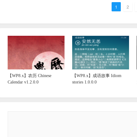
1
2
【WP8.x】农历 Chinese
【WP8.x】成语故事 Idiom
Calendar v1.2.0.0
stories 1.0.0.0