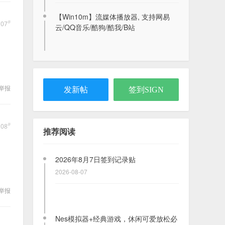
2024-01-07
【Win10m】流媒体播放器, 支持网易
#
107
云/QQ音乐/酷狗/酷我/B站
kilikili1.0beta2无法下载视频
2026-08-07
举报
发新帖
签到SIGN
【PPC】模拟器类.文曲星模拟器LAVAX
+几十款游戏打包
2021-10-11
#
108
推荐阅读
2026年8月7日签到记录贴
2026-08-07
举报
Nes模拟器+经典游戏，休闲可爱放松必