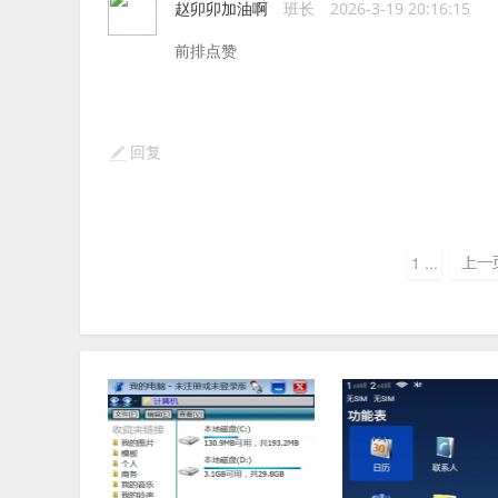
赵卯卯加油啊
班长
2026-3-19 20:16:15
前排点赞
回复
1 ...