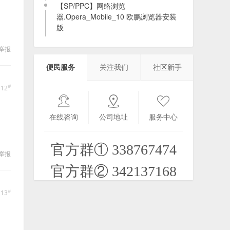
【SP/PPC】网络浏览
器.Opera_Mobile_10 欧鹏浏览器安装
版
2020-12-10
举报
微信官方下载链接
便民服务
关注我们
社区新手
2022-12-07
#
112
在线咨询
公司地址
服务中心
Opera国际版全集官方下载FTP地址
2022-12-10
官方群① 338767474
举报
官方群② 342137168
一个老设备资源站
#
113
2025-02-08