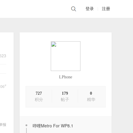
登录
|
注册
523
LPhone
#
106
727
179
0
积分
帖子
精华
掌机模拟器超级大全（理论上支持v3、
举报
哔哩Metro For WP8.1
v5、^3的全平台）