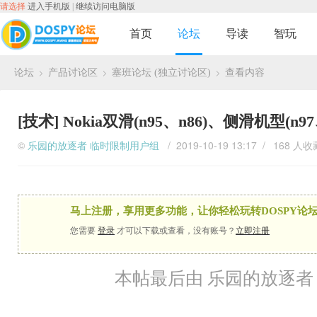
请选择
进入手机版
|
继续访问电脑版
首页
论坛
导读
智玩
论坛
产品讨论区
塞班论坛 (独立讨论区)
查看内容
›
›
›
[技术]
Nokia双滑(n95、n86)、侧滑机型(
©
乐园的放逐者
临时限制用户组
/ 2019-10-19 13:17 /
168 人收
马上注册，享用更多功能，让你轻松玩转DOSPY论坛
您需要
登录
才可以下载或查看，没有账号？
立即注册
本帖最后由 乐园的放逐者 于 20