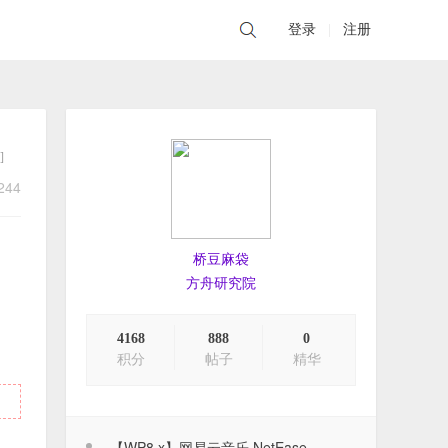
登录
|
注册
]
244
桥豆麻袋
方舟研究院
4168
888
0
积分
帖子
精华
【WP8.x】网易云音乐 NetEase