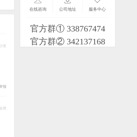
球)Real Football 2011
在线咨询
公司地址
服务中心
2020-07-23
官方群① 338767474
分享一个比较小众的java网站 jar游戏下
载
官方群② 342137168
2022-03-21
沙发
举报
板凳