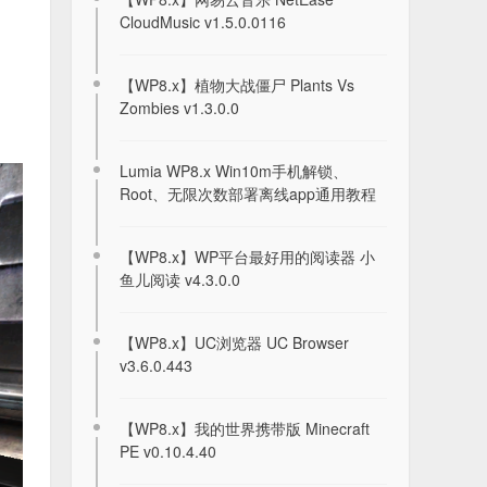
CloudMusic v1.5.0.0116
New Project S for N97 使用指南系列 第
一期
【WP8.x】植物大战僵尸 Plants Vs
2025-05-25
Zombies v1.3.0.0
2026年8月6日签到记录贴
Lumia WP8.x Win10m手机解锁、
2026-08-06
Root、无限次数部署离线app通用教程
【WP8.x】WP平台最好用的阅读器 小
关于目前塞班登录QQ的见解
鱼儿阅读 v4.3.0.0
2022-12-05
【WP8.x】UC浏览器 UC Browser
v3.6.0.443
N9游戏 (大型)：亡命飞车 Protoxide-
DeathRace
2020-07-27
【WP8.x】我的世界携带版 Minecraft
PE v0.10.4.40
N9游戏 (大型)：重力小子 Gravity Guy