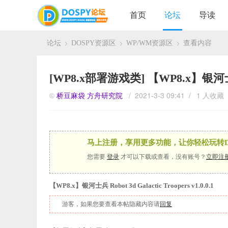
首页
论坛
导读
论坛
DOSPY资源区
WP/WM资源区
查看内容
›
›
›
[WP8.x部署游戏类]
【WP8.x】银河士兵 R
©
桥豆麻袋
方舟研究院
/ 2021-3-3 09:41 /
1 人收藏
马上注册，享用更多功能，让你轻松玩转D
您需要
登录
才可以下载或查看，没有账号？
立即注
【WP8.x】银河士兵 Robot 3d Galactic Troopers v1.0.0.1
游客，如果您要查看本帖隐藏内容请
回复