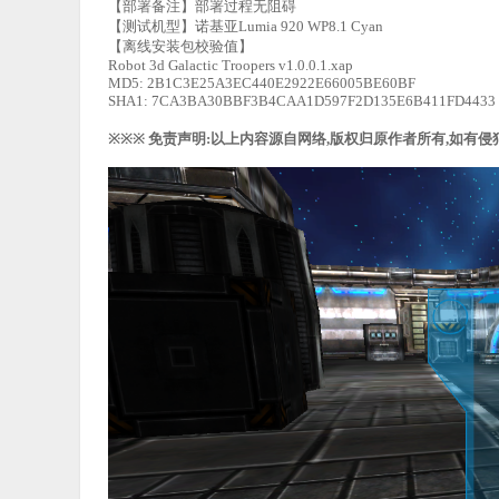
【部署备注】部署过程无阻碍
【测试机型】诺基亚Lumia 920 WP8.1 Cyan
【离线安装包校验值】
Robot 3d Galactic Troopers v1.0.0.1.xap
MD5: 2B1C3E25A3EC440E2922E66005BE60BF
SHA1: 7CA3BA30BBF3B4CAA1D597F2D135E6B411FD4433
※※※ 免责声明:以上内容源自网络,版权归原作者所有,如有