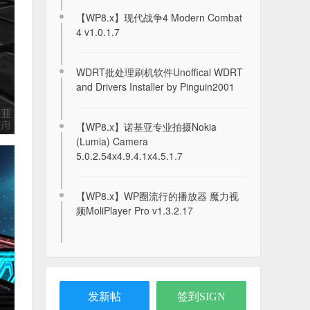
2020-07-29
【WP8.x】现代战争4 Modern Combat
4 v1.0.1.7
N9游戏 (大型)：墨西哥大厨 Taco
Master
WDRT批处理刷机软件Unoffical WDRT
and Drivers Installer by Pinguin2001
2020-07-29
N9游戏 (大型)：齿轮滚球 Gears
【WP8.x】诺基亚专业拍摄Nokia
(Lumia) Camera
2020-07-28
5.0.2.54x4.9.4.1x4.5.1.7
N9游戏 (大型)：战争之虫 WarMUX
【WP8.x】WP圈流行的播放器 魔力视
2020-07-28
频MoliPlayer Pro v1.3.2.17
【PPC/SP】输入法.A4输入法 安装版
各分辨率
2021-11-11
发新帖
签到SIGN