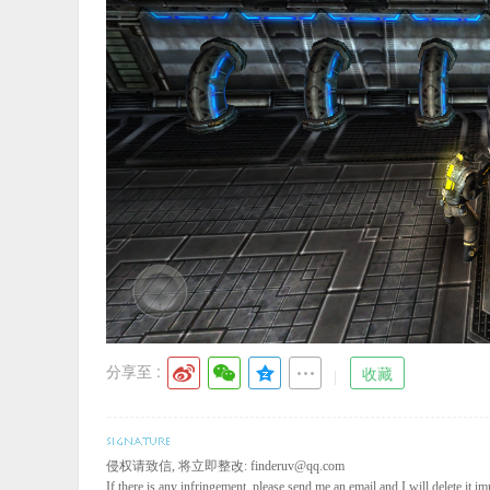
分享至 :
收藏
侵权请致信, 将立即整改: finderuv@qq.com
If there is any infringement, please send me an email and I will delete it im