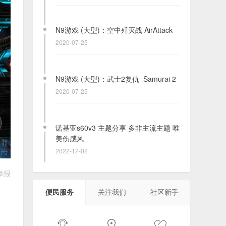
N9游戏 (大型)：武士2复仇_Samurai 2
2020-07-25
诺基亚s60v3 主题分享 多非主流主题 唯
美伤感风
2022-12-02
N9游戏 (大型)：机器人大冒险Roboto
2020-07-24
举报
诺基亚功能机&塞班机型官方固件备份
（共支持400+款机型）
便民服务
关注我们
社区新手
2023-05-06
N9游戏 (大型)：世界足球2011(真实足