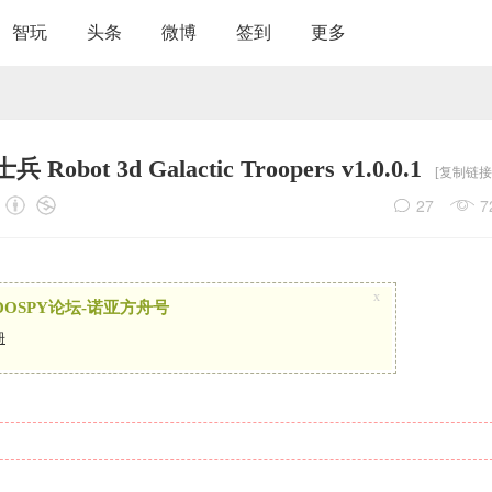
智玩
头条
微博
签到
更多
obot 3d Galactic Troopers v1.0.0.1
[复制链接
27
7
x
OSPY论坛-诺亚方舟号
册