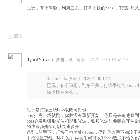
已玩，有个问题，到第三关，打拿手杖的boss，打完以后
回复
RyanFSteven
来自手机
司令
2020-7-30 13:42:18
tianluremix 发表于 2020-7-30 12:38
已玩，有个问题，到第三关，打拿手杖的boss
知道楼主怎么 ...
似乎是持续三场boss战既可打倒
boss打完一场就跑，你并没有重新开始，你只是去追他直
boss会发动弧形光波和球形光波，弧形光波只要躲在花丛
的快速骚走位可以快速躲开
遇到ta的手下，赶快干掉才能打boss，否则你连手下都没干
手枪准星变红（即对准）再发射就可以对boss造成不错的伤