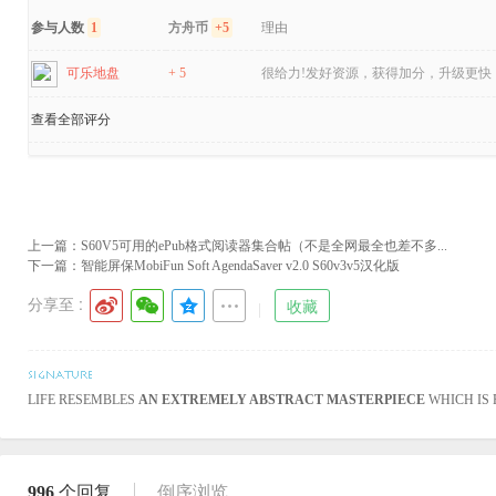
参与人数
1
方舟币
+5
理由
可乐地盘
+ 5
很给力!发好资源，获得加分，升级更快！
查看全部评分
上一篇：
S60V5可用的ePub格式阅读器集合帖（不是全网最全也差不多...
下一篇：
智能屏保MobiFun Soft AgendaSaver v2.0 S60v3v5汉化版
分享至 :
收藏
LIFE RESEMBLES
AN EXTREMELY ABSTRACT MASTERPIECE
WHICH IS 
996
个回复
倒序浏览