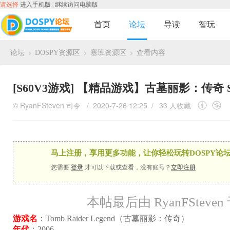
请选择
进入手机版
|
继续访问电脑版
首页
论坛
导读
智玩
论坛
DOSPY资源区
塞班资源区
查看内容
›
›
›
[S60V3游戏]
【精品游戏】古墓丽影：传奇 S6
©
RyanFSteven
司令
/ 2020-7-26 12:25 /
33 人收藏
马上注册，享用更多功能，让你轻松玩转DOSPY论坛
您需要
登录
才可以下载或查看，没有账号？
立即注册
本帖最后由 RyanFSteven 于
游戏名
：Tomb Raider Legend（古墓丽影：传奇）
年代
：2006