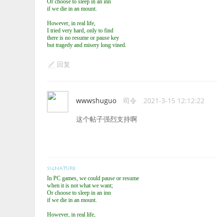
Or choose to sleep in an inn
if we die in an mount.
However, in real life,
I tried very hard, only to find
there is no resume or pause key
but tragedy and misery long vined.
回复
wwwshuguo
司令
2021-3-15 12:12:22
这个帖子强烈支持啊
In PC games, we could pause or resume
when it is not what we want;
Or choose to sleep in an inn
if we die in an mount.
However, in real life,