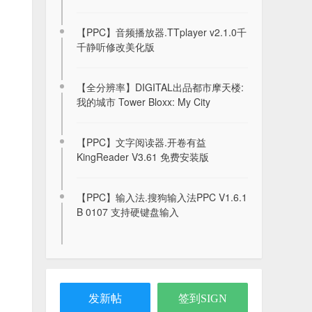
2026-02-19
【PPC】音频播放器.TTplayer v2.1.0千
千静听修改美化版
【26/06/29】波·波莎（B站客户端）贝
拉版
【全分辨率】DIGITAL出品都市摩天楼:
2026-07-01
我的城市 Tower Bloxx: My City
【WP8.x】极地兜风 Xtreme Joyride
v1.3.3.0.xap
【PPC】文字阅读器.开卷有益
KingReader V3.61 免费安装版
2021-01-05
N-GAGE 1.0，N-GAGE 2.0 最终收录大
【PPC】输入法.搜狗输入法PPC V1.6.1
全。包含所有N-Gage游戏。
B 0107 支持硬键盘输入
2022-12-07
在线聊天的小网页，塞班可用
2022-11-27
发新帖
签到SIGN