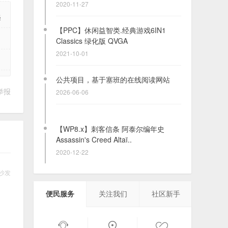
2020-11-27
起
【PPC】休闲益智类.经典游戏6IN1
Classics 绿化版 QVGA
2021-10-01
公共项目，基于塞班的在线阅读网站
举报
2026-06-06
【WP8.x】刺客信条 阿泰尔编年史
Assassin's Creed Altaï..
2020-12-22
沙发
【塞班3】斯巴达英雄HD汉化版 S^3
v1.4.3
便民服务
关注我们
社区新手
2020-12-28
【PPC/SP】动作类.波斯王子 零 2D 版