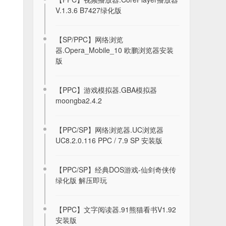
V.1.3.6 B7427绿化版
【N-Gage 2】平台游戏共50个 附ng版
帝国时代3XX方法
【SP/PPC】网络浏览
2020-11-30
器.Opera_Mobile_10 欧鹏浏览器安装
版
诺基亚N73，一键破解Quick Hack Kit，
S60V3 MR机型的福音
【PPC】游戏模拟器.GBA模拟器
2022-02-19
moongba2.4.2
塞班3目前仍可联网软件集合导航帖(更
【PPC/SP】网络浏览器.UC浏览器
新3款天气软件)
UC8.2.0.116 PPC / 7.9 SP 安装版
2020-12-15
【PPC/SP】经典DOS游戏-仙剑奇侠传
【PPC】冒险类.变形金刚2 狂派崛起
绿化版 解压即玩
Transformers 安装版 VGA
2021-11-25
【PPC】文字阅读器.91熊猫看书V1.92
WPInternals WPI 2.9.2 win-x64 汉化版
安装版