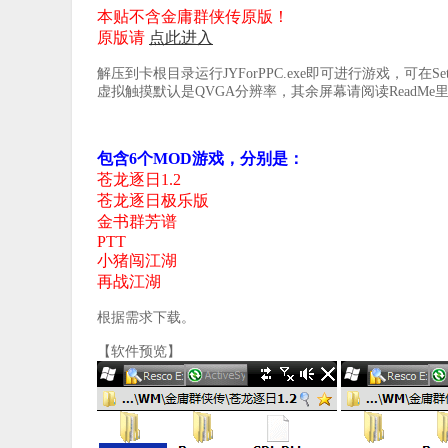
本贴不含金庸群侠传原版！
原版请
点此进入
解压到卡根目录运行JYForPPC.exe即可进行游戏，可在Se
虚拟触摸默认是QVGA分辨率，其余屏幕请阅读ReadM
包含6个MOD游戏，分别是：
苍龙逐日1.2
苍龙逐日极乐版
金书群芳谱
PTT
小猪闯江湖
再战江湖
根据需求下载。
【软件预览】