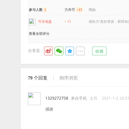
参与人数
1
方舟币
+15
理由
可乐地盘
+ 15
很给力!发好资源，获得加
查看全部评分
分享至 :
收藏
79
个回复
倒序浏览
1329272758
来自手机
士兵
2021-1-2 20:5
感谢