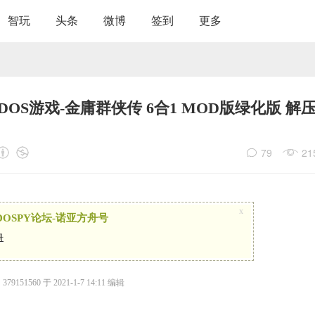
智玩
头条
微博
签到
更多
典DOS游戏-金庸群侠传 6合1 MOD版绿化版 解
79
21
x
OSPY论坛-诺亚方舟号
册
9151560 于 2021-1-7 14:11 编辑