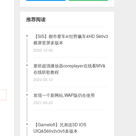
【SIS】NFS 极品飞车12:无间风云3D
S60v3&索爱三星s60v5&塞班^3
推荐阅读
2020-11-20
【SIS】都市赛车4/狂野飙车4HD S60v3
横屏竖屏多版本
2020-12-02
塞班超强播放器coreplayer在线看MV&
在线听歌教程
2022-05-12
发现一个新网站,WAP版仍在使用
2021-03-23
【Gameloft】兄弟连3D IOS
UIQ&S60v2v3v5多版本