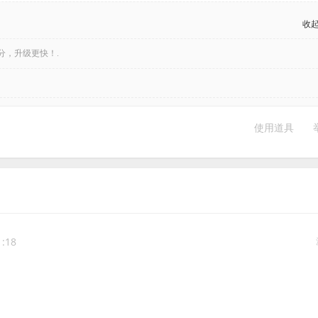
收
分，升级更快！.
使用道具
1:18