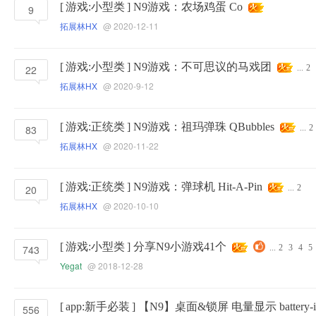
[
游戏:小型类
]
N9游戏：农场鸡蛋 Co
9
拓展林HX
@ 2020-12-11
[
游戏:小型类
]
N9游戏：不可思议的马戏团
22
...
2
拓展林HX
@ 2020-9-12
[
游戏:正统类
]
N9游戏：祖玛弹珠 QBubbles
83
...
2
拓展林HX
@ 2020-11-22
[
游戏:正统类
]
N9游戏：弹球机 Hit-A-Pin
20
...
2
拓展林HX
@ 2020-10-10
[
游戏:小型类
]
分享N9小游戏41个
743
...
2
3
4
5
Yegat
@ 2018-12-28
[
app:新手必装
]
【N9】桌面&锁屏 电量显示 battery-ic
556