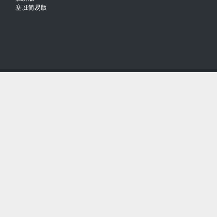
塞班简易版
Copyright © 2018-2021
Comsenz Inc.
Powered by
Discuz!