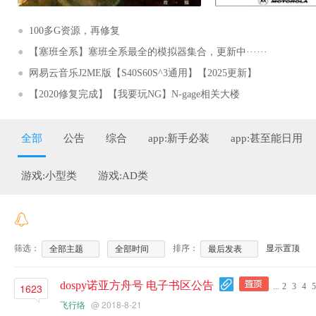
●
100多G资源，再修复
●
【塞班全系】塞班全系最全的模拟器集合，更新中······
●
网易云音乐J2ME版【S40S60S^3通用】【2025更新】
●
【2020修复完成】【我要玩NG】N-gage相关大楼
全部
公告
综合
app:新手必装
app:甚至能日用
游戏:小型类
游戏:AD类
筛选：
排序：
显示置顶
全部主题
全部时间
最后发表
dospy诺亚方舟号 电子书区公告
1623
...
2
3
4
5
飞行络
@ 2018-8-21