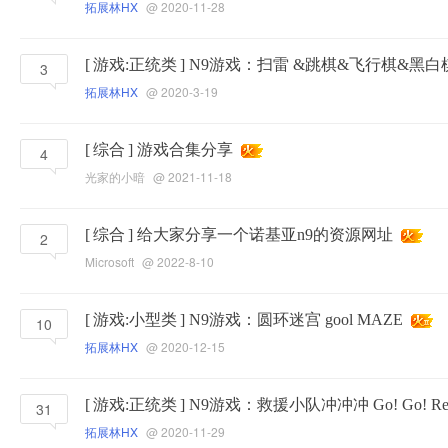
拓展林HX
@ 2020-11-28
[
游戏:正统类
]
N9游戏：扫雷 &跳棋&飞行棋&黑白
3
拓展林HX
@ 2020-3-19
[
综合
]
游戏合集分享
4
光家的小暗
@ 2021-11-18
[
综合
]
给大家分享一个诺基亚n9的资源网址
2
Microsoft
@ 2022-8-10
[
游戏:小型类
]
N9游戏：圆环迷宫 gool MAZE
10
拓展林HX
@ 2020-12-15
[
游戏:正统类
]
N9游戏：救援小队冲冲冲 Go! Go! Rescu
31
拓展林HX
@ 2020-11-29