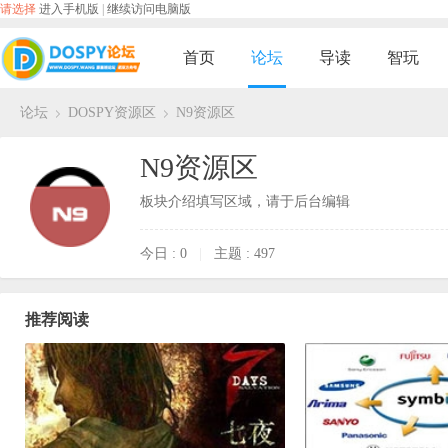
请选择
进入手机版
|
继续访问电脑版
首页
论坛
导读
智玩
论坛
DOSPY资源区
N9资源区
›
›
N9资源区
板块介绍填写区域，请于后台编辑
今日 : 0
|
主题 : 497
推荐阅读