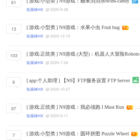
[
游戏:小型类
]
N9游戏：糖果消消乐twins-candy
61
拓展林HX
@ 2020-9-28
[
游戏:小型类
]
N9游戏：水果小虫 Fruit bug
13
拓展林HX
@ 2020-12-13
[
游戏:正统类
]
N9游戏 (大型)：机器人大冒险Roboto
103
拓展林HX
@ 2020-7-24
[
app:个人助理
]
【N9】FTP服务设置 FTP Server
6
拓展林HX
@ 2020-10-27
[
游戏:正统类
]
N9游戏：我必须跑 I Must Run
97
...
拓展林HX
@ 2020-9-11
[
游戏:小型类
]
N9游戏：圆环拼图 Puzzle Wheel
7