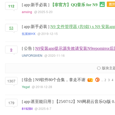
[
app:新手必装
]
【非官方】QQ音乐 for N9
112
amxing
@ 2025-5-20
[
app:新手必装
]
N9 文件管理器 (共9款) x N9 安装a
53
拓展林HX
@ 2019-12-15
[
公告
]
N9安装app提示源失效请安装N9repomirr
9
UNFORGIVEN
@ 2020-11-16
版块主
[
综合
]
N9软件80个合集，拿走不谢
1307
...
2
3
4
Yegat
@ 2018-12-28
[
app:甚至能日用
]
【25/07/12】N9网易云音乐Qt版 0.
179
8192Bit
@ 2025-6-7