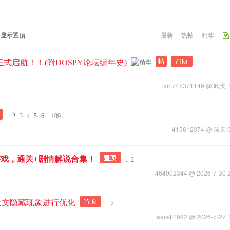
显示置顶
最新
热帖
精华
式启航！！(附DOSPY论坛编年史)
lxm745371149
@
昨天 1
...
2
3
4
5
6
..
109
415612374
@
前天 0
戏，通关+剧情解说合集！
...
2
464902344
@ 2026-7-30 
的全文隐藏现象进行优化
...
2
aassff1982
@ 2026-7-27 