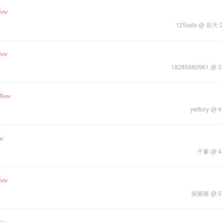
New
125ssto
@
前天 2
New
18285680961
@
New
ywtboy
@
w
干爹
@
New
燊樂酱
@