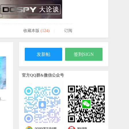
收藏本版
(
124
)
|
订阅
发新帖
签到SIGN
【Java游戏】开心餐厅2012 (多版本)
2021-06-15
官方QQ群&微信公众号
几乎和VB6一样的可视化塞班软件开发
工具NS Basic/Symbian OS
2022-11-30
）
2026年8月8日签到记录贴
2026-08-08