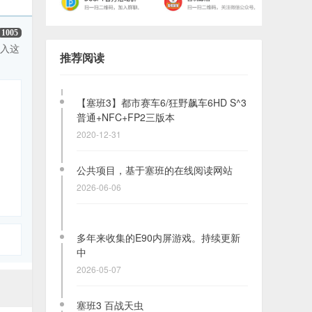
诺基亚部分手机配置表
1005
2023-05-06
踏入这
推荐阅读
【塞班3】都市赛车6/狂野飙车6HD S^3
普通+NFC+FP2三版本
2020-12-31
公共项目，基于塞班的在线阅读网站
2026-06-06
多年来收集的E90内屏游戏。持续更新
中
2026-05-07
塞班3 百战天虫