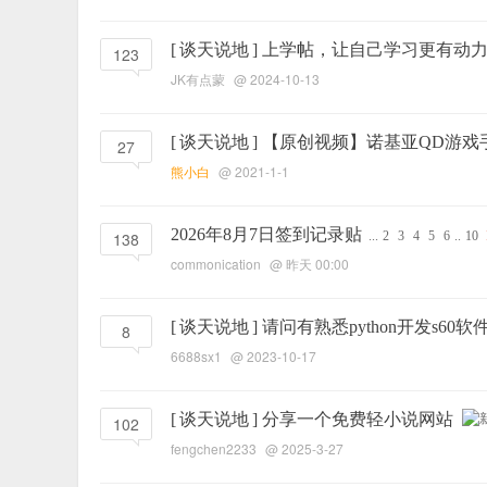
[
谈天说地
]
上学帖，让自己学习更有动
123
JK有点蒙
@ 2024-10-13
[
谈天说地
]
【原创视频】诺基亚QD游戏手
27
熊小白
@ 2021-1-1
2026年8月7日签到记录贴
138
...
2
3
4
5
6
..
10
commonication
@
昨天 00:00
[
谈天说地
]
请问有熟悉python开发s60
8
6688sx1
@ 2023-10-17
[
谈天说地
]
分享一个免费轻小说网站
102
fengchen2233
@ 2025-3-27