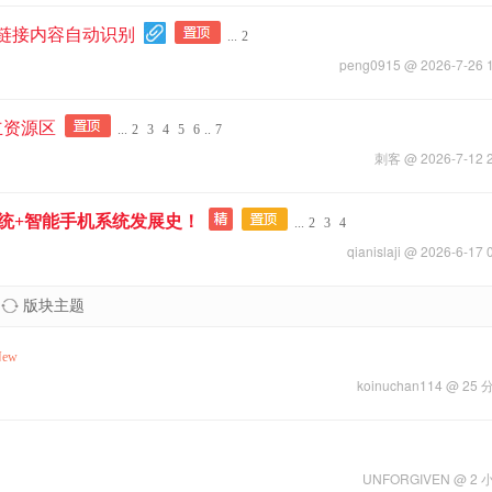
播放页链接内容自动识别
...
2
peng0915
@ 2026-7-26 
立资源区
...
2
3
4
5
6
..
7
刺客
@ 2026-7-12 
n系统+智能手机系统发展史！
...
2
3
4
qianislaji
@ 2026-6-17 
版块主题
New
koinuchan114
@
25 
UNFORGIVEN
@
2 