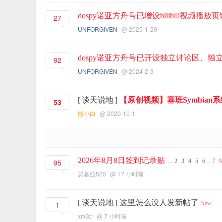
dospy诺亚方舟号已增设bilibili视频
27
UNFORGIVEN
@ 2025-1-29
dospy诺亚方舟号已开设独立讨论区、独
92
UNFORGIVEN
@ 2024-2-3
[
谈天说地
]
【原创视频】塞班Symbia
53
熊小白
@ 2020-10-1
2026年8月8日签到记录贴
95
...
2
3
4
5
6
..
7
諾基亞520
@
17 小时前
[
谈天说地
]
这里怎么没人发新帖了
1
New
xrx3p
@
7 小时前