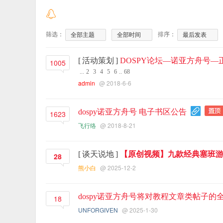
筛选：
排序：
全部主题
全部时间
最后发表
[
活动策划
]
DOSPY论坛—诺亚方舟号—正
1005
...
2
3
4
5
6
..
68
admin
@ 2018-6-6
dospy诺亚方舟号 电子书区公告
1623
飞行络
@ 2018-8-21
[
谈天说地
]
【原创视频】九款经典塞班游
28
熊小白
@ 2025-12-2
dospy诺亚方舟号将对教程文章类帖子
18
UNFORGIVEN
@ 2025-1-30