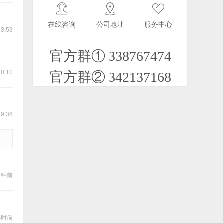
【PPC】游戏辅助蓝牙手柄BGP100驱
动及PhoneJoy 0.95d5 JAVA神器
在线咨询
公司地址
服务中心
13:53
2021-09-27
官方群① 338767474
诺基亚C7-00怀旧
2025-08-01
20:10
官方群② 342137168
【PPC/SP】经典DOS游戏-金庸群侠传
09:36
6合1 MOD版绿化版 解压即玩
2020-12-28
【26/06/29】波·波莎（B站客户端）贝
拉版
分钟前
2026-07-01
【PPC/SP】傲气雄鹰Sky Force 1.22
04年初代 Infinite Dreams
小时前