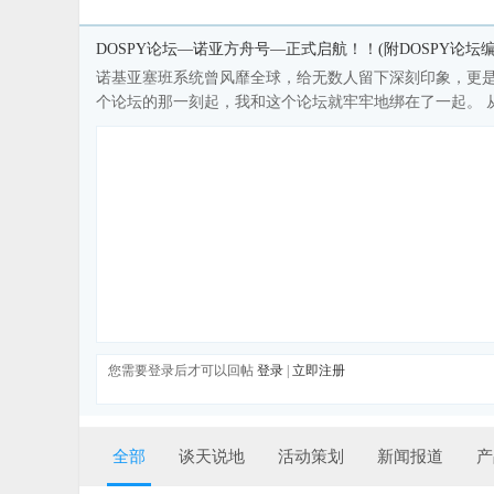
DOSPY论坛—诺亚方舟号—正式启航！！(附DOSPY论坛编
诺基亚塞班系统曾风靡全球，给无数人留下深刻印象，更是让
个论坛的那一刻起，我和这个论坛就牢牢地绑在了一起。 从一个
您需要登录后才可以回帖
登录
|
立即注册
全部
谈天说地
活动策划
新闻报道
产