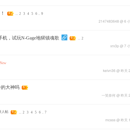
力！
...
2
3
4
5
6
..
9
2147483648
@
6 
机，试玩N-Gage地狱镇魂歌
...
2
xrx3p
@
7 
New
keivn36
@
昨天 2
软件的大神吗
一笑奈何
@
昨天 2
...
2
3
4
5
6
..
7
mcass
@
昨天 1