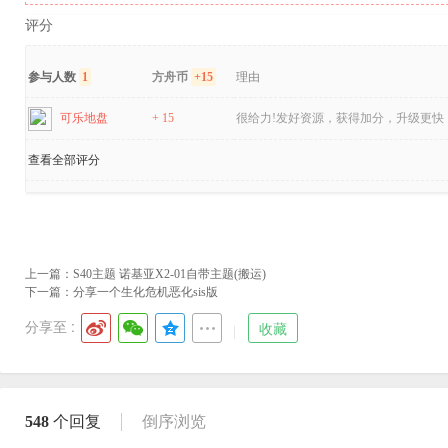
评分
参与人数
1
方舟币
+15
理由
可乐地盘
+ 15
很给力!发好资源，获得加分，升级更快！
查看全部评分
上一篇：
S40主题 诺基亚X2-01自带主题(搬运)
下一篇：
分享一个生化危机恶化sis版
分享至 :
收藏
548
个回复
倒序浏览