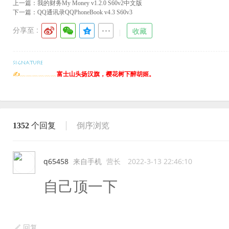
上一篇：
我的财务My Money v1.2.0 S60v2中文版
下一篇：
QQ通讯录QQPhoneBook v4.3 S60v3
分享至 :
收藏
✍﹏﹏﹏﹏﹏﹏
富士山头扬汉旗，樱花树下醉胡姬。
1352
个回复
倒序浏览
q65458
来自手机
营长
2022-3-13 22:46:10
自己顶一下
回复