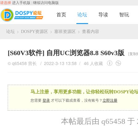
请选择
进入手机版
|
继续访问电脑版
首页
论坛
导读
智玩
论坛
DOSPY资源区
塞班资源区
查看内容
›
›
›
[S60V3软件]
自用UC浏览器8.8 S60v3版
[复制
©
q65458
营长
/ 2022-3-13 13:58 /
46 人收藏
马上注册，享用更多功能，让你轻松玩转DOSPY论坛
您需要
登录
才可以下载或查看，没有账号？
立即注册
本帖最后由 q65458 于 20