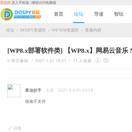
请选择
进入手机版
|
继续访问电脑版
首页
论坛
导读
智玩
论坛
DOSPY资源区
WP/WM资源区
查看内容
›
›
›
[WP8.x部署软件类]
【WP8.x】网易云音乐 NetEa
©
桥豆麻袋
/ 2021-1-21 16:27 /
11 人收藏
黄油抄手
士兵
2021-5-4 01:53:19
很难不支持
回复