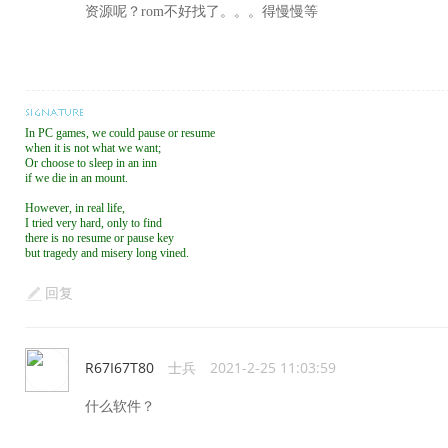
资源呢？rom不好找了。。。得慢慢等
In PC games, we could pause or resume
when it is not what we want;
Or choose to sleep in an inn
if we die in an mount.
However, in real life,
I tried very hard, only to find
there is no resume or pause key
but tragedy and misery long vined.
回复
R67I67T80
士兵
2021-2-25 11:03:59
什么软件？