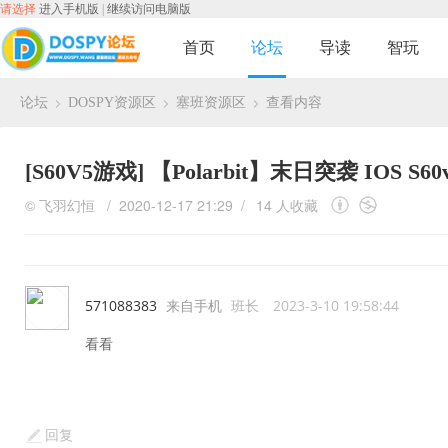
请选择
进入手机版
|
继续访问电脑版
首页
论坛
导读
智玩
论坛
DOSPY资源区
塞班资源区
查看内容
›
›
›
[S60V5游戏]
【Polarbit】末日突袭 IOS S60
©
飞羽幻恒
/ 2020-12-17 21:29 /
14 人收藏
571088383
来自手机
班长
2023-3-10 19:58:44
看看
回复