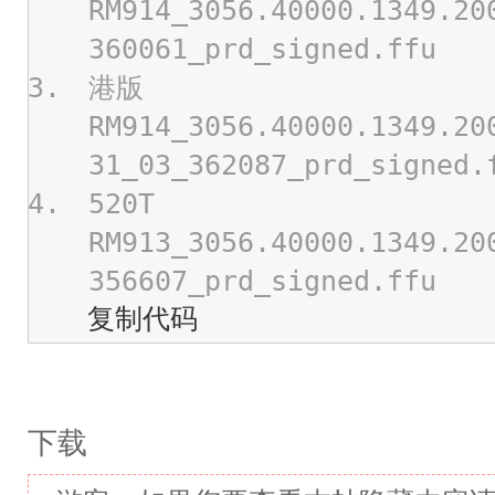
RM914_3056.40000.1349.20
360061_prd_signed.ffu
港版
RM914_3056.40000.1349.20
31_03_362087_prd_signed.
520T
RM913_3056.40000.1349.20
356607_prd_signed.ffu
复制代码
下载