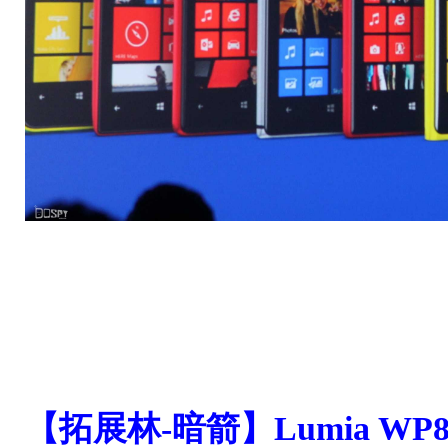
【拓展林-暗箭】Lumia WP8