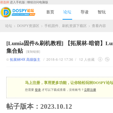
请选择
进入手机版
|
继续访问电脑版
首页
论坛
导读
智玩
论坛
DOSPY资源区
手机固件、刷机资源下载区
查看内容
›
›
›
[Lumia固件&刷机教程]
【拓展林-暗箭】Lum
集合贴
[复制链接]
©
拓展林HX
高级版主
/ 2018-6-12 17:36 /
12 人收藏
马上注册，享用更多功能，让你轻松玩转DOSPY论坛
您需要
登录
才可以下载或查看，没有账号？
立即注册
帖子版本：2023.10.12