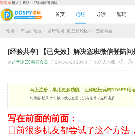
请选择
进入手机版
|
继续访问电脑版
首页
论坛
导读
智玩
论坛
产品讨论区
塞班论坛 (独立讨论区)
查看内容
›
›
›
[经验共享]
【已失效】解决塞班微信登陆问
©
超音速DX
荣誉会员
/ 2018-8-28 20:43 /
107 人收藏
马上注册，享用更多功能，让你轻松玩转DOSPY论坛
您需要
登录
才可以下载或查看，没有账号？
立即注册
写在前面的前面：
目前很多机友都尝试了这个方法