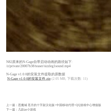
N82原来的N-Gage自带启动动画的路径如下:
/z/private/20007b38/teaser/sizzleg1sound.mp4
N-Gage v1.0.0的安装文件提取的原数据
N-Gage v1.0.0的安装文件.zip
(2.05 MB, 下载次数: 11)
上一篇：
恶魔城 苍月的十字架汉化版+中国移动代理+QQ游戏中心增值版
下一篇：
几款jar小游戏