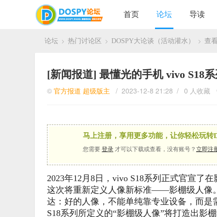
首页
论坛
导读
论坛
热门讨论区
DOSPY大论谈（活动灌水）
查
›
›
›
[新闻报道]
最懂光的手机 vivo S
©
官方报道
超级版主
/ 2023-12-8 21:28 /
0 人收藏
马上注册，享用更多功能，让你轻松玩转D
您需要
登录
才可以下载或查看，没有账号？
立即注
2023年12月8日，vivo S18系列正式官
这次将重新定义人像新标准——影棚级人像。
达：好的人像，不能单纯靠专业设备，而是需
S18系列所定义的“影棚级人像”将打造出