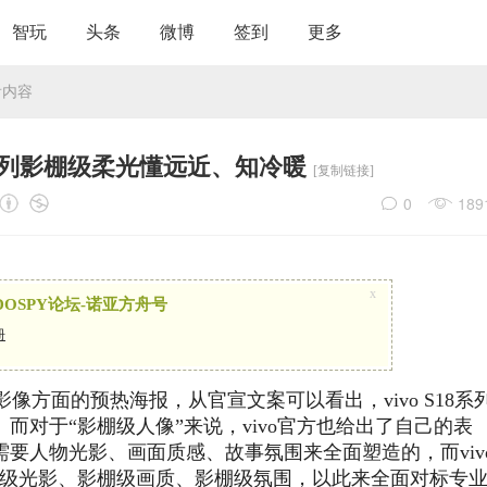
智玩
头条
微博
签到
更多
看内容
18系列影棚级柔光懂远近、知冷暖
[复制链接]
0
189
x
OSPY论坛-诺亚方舟号
册
宣了在影像方面的预热海报，从官宣文案可以看出，vivo S18系
而对于“影棚级人像”来说，vivo官方也给出了自己的表
要人物光影、画面质感、故事氛围来全面塑造的，而viv
影棚级光影、影棚级画质、影棚级氛围，以此来全面对标专