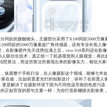
满分同款的旗舰镜头，主摄部分采用了X100同款5000万像
00同款的5000万像素超广角传感器，还有专业长焦人像
，在影像硬件先天优势拉满之后，vivo S18系列还在影
CS人眼仿生技术，真正统一了机器视觉和人眼视觉；再比
像拍照算法，而这些算法所展现出来的影像实力，相信大家
热盘点，纵观整个手机行业，在人像摄影这个领域，能够七年
独一家在做，比如前置柔光灯的创新设计，弥补了在前置人
，更是解决了在摄影环境下因为不同色温导致的色差污染
最终目的正如官宣的那句文案一样：为你打造影棚级光影效果