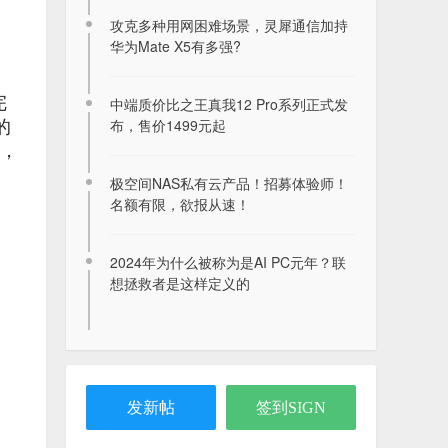
攻克多种用网困难场景，灵犀通信加持
华为Mate X5有多强?
完
中端质价比之王真我12 Pro系列正式发
布，售价1499元起
的
”，
2026年8月9日签到记录贴
极空间NAS私有云产品！招募体验师！
2026-08-09
名额有限，欲报从速！
网盘资源更新
2024年为什么被称为是AI PC元年？联
2022-10-08
想拯救者是这样定义的
目前找到的所有版本的Opera Mobile 浏
览器
2025-01-22
发新帖
签到SIGN