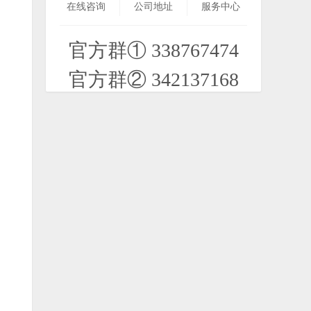
2021-05-27
在线咨询
公司地址
服务中心
官方群① 338767474
[S60V3FP1-Belle]让你的塞班设备支持
TLS1.2 打开几乎所有网站！
官方群② 342137168
2024-08-27
【塞班3】不朽的神迹 S^3 v1.0.4最终
版(包含汉化补丁安装包)
2021-01-12
塞班psp模拟器最新版
2025-07-06
N-GAGE 1.0，N-GAGE 2.0 最终收录大
全。包含所有N-Gage游戏。
2022-12-07