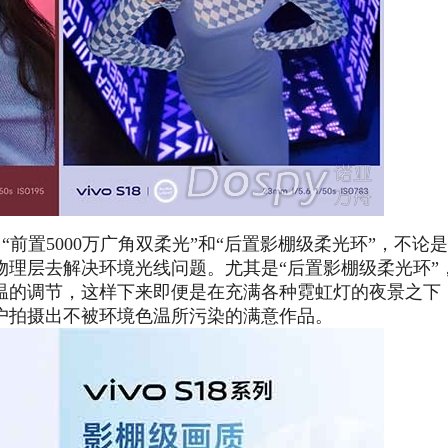
了“前置5000万广角双柔光”和“后置影棚级柔光环”，不论
物理层去解决环境光线问题。尤其是“后置影棚级柔光环”
温的调节，这样下来即便是在充满各种霓虹灯的夜景之下
户拍摄出不被环境色温所污染的满意作品。