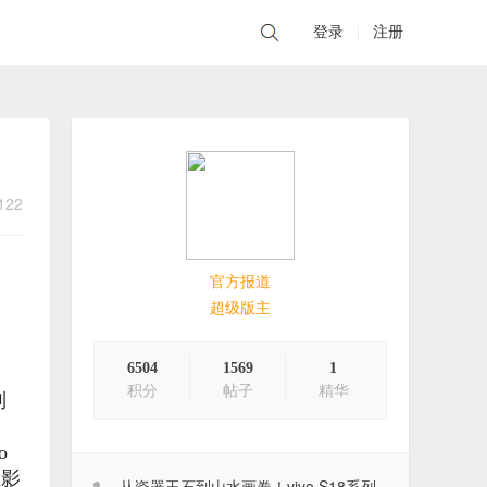
登录
|
注册
122
官方报道
超级版主
6504
1569
1
积分
帖子
精华
列
o
业影
从瓷器玉石到山水画卷！vivo S18系列