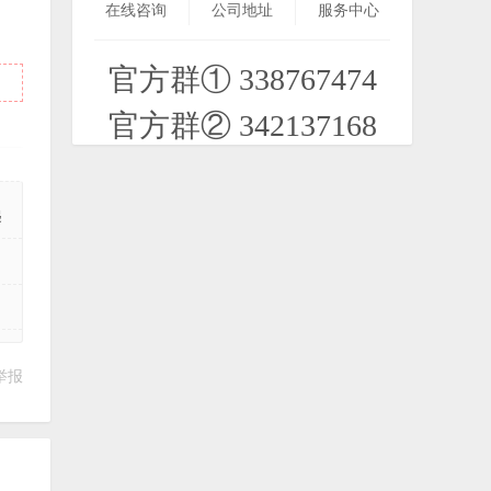
在线咨询
公司地址
服务中心
2026-08-03
官方群① 338767474
【教程】凤凰2012-S40刷机及读写权限
XX详情
官方群② 342137168
2020-08-12
上学帖，让自己学习更有动力！
2024-10-13
起
【PPC】音频播放器.酷我听听
kwplayer_wm_0.9.1.2_kw 安装版
2020-12-27
举报
【经典JAVA游戏-坦克英雄专帖】游戏
+全新编辑器+地图发布
2022-11-20