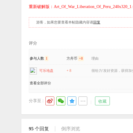
重新破解版：Art_Of_War_Liberation_Of_Peru_240x320_1.
游客，如果您要查看本帖隐藏内容请
回复
评分
参与人数
1
方舟币
+8
理由
可乐地盘
+ 8
很给力!发好资源，获得加
查看全部评分
分享至 :
收藏
95
个回复
倒序浏览