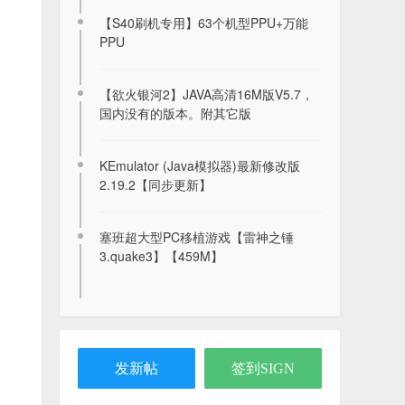
【S40刷机专用】63个机型PPU+万能
PPU
【欲火银河2】JAVA高清16M版V5.7，
国内没有的版本。附其它版
KEmulator (Java模拟器)最新修改版
2.19.2【同步更新】
【J2ME软件】musicbox 音乐播放器
塞班超大型PC移植游戏【雷神之锤
2026-07-28
3.quake3】【459M】
【即时通讯/支持ChatGPT】现在仍然可
用的即时聊天软件2go
2022-09-12
发新帖
签到SIGN