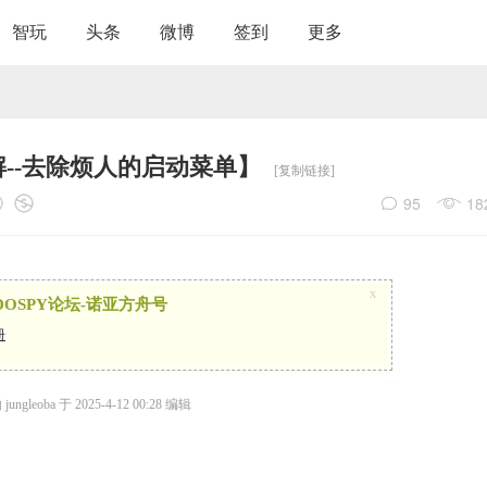
智玩
头条
微博
签到
更多
--去除烦人的启动菜单】
[复制链接]
95
18
x
OSPY论坛-诺亚方舟号
册
ngleoba 于 2025-4-12 00:28 编辑