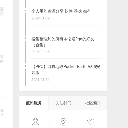
个人用的资源分享 软件 游戏 都有
2024-01-02
搜集整理到的所有本论坛2go的好友
（合集）
2025-03-15
【PPC】口袋地球Pocket Earth V3.5安
装版
2021-01-31
[S60V3FP1-Belle]让你的塞班设备支持
TLS1.2 打开几乎所有网站！
便民服务
关注我们
社区新手
2024-08-27
诺基亚桌面-在安卓按键机上还原诺基亚
的体验