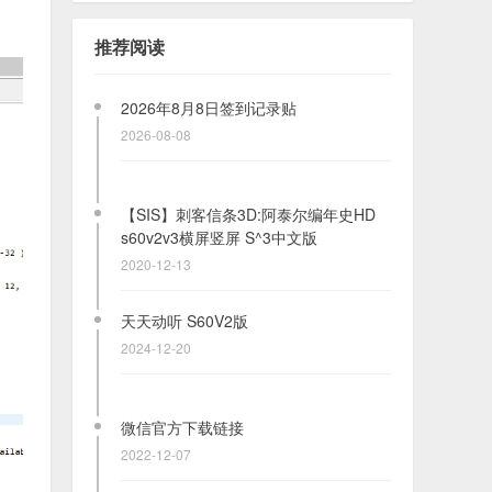
Ovi地图离线包 珍稀资源 ！！让你的塞
班智能机再次重新智能
推荐阅读
2021-04-14
2026年8月8日签到记录贴
2026-08-08
【SIS】刺客信条3D:阿泰尔编年史HD
s60v2v3横屏竖屏 S^3中文版
2020-12-13
天天动听 S60V2版
2024-12-20
微信官方下载链接
2022-12-07