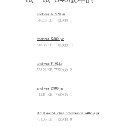
artofwea_KE970.jar
516.16 KB, 下载次数: 1
artofwea_K800i.jar
516.36 KB, 下载次数: 12
artofwea_F480.jar
533.21 KB, 下载次数: 2
artofwea_D900.jar
412.84 KB, 下载次数: 1
ArtOfWar2-GlobalConfederation_s40v3a.jar
461.36 KB, 下载次数: 8