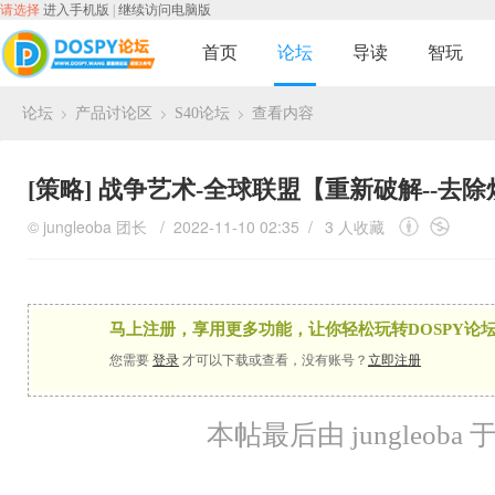
请选择
进入手机版
|
继续访问电脑版
首页
论坛
导读
智玩
论坛
产品讨论区
S40论坛
查看内容
›
›
›
[策略]
战争艺术-全球联盟【重新破解--去
©
jungleoba
团长
/ 2022-11-10 02:35 /
3 人收藏
马上注册，享用更多功能，让你轻松玩转DOSPY论坛
您需要
登录
才可以下载或查看，没有账号？
立即注册
本帖最后由 jungleoba 于 