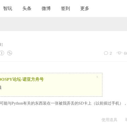
智玩
头条
微博
签到
更多
接]
2
6
x
OSPY论坛-诺亚方舟号
册
能与Python有关的东西装在一张被我弄丢的SD卡上（以前插过手机）
使用道具