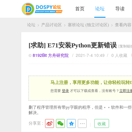
首页
论坛
导读
论坛
产品讨论区
塞班论坛 (独立讨论区)
查看内容
›
›
›
[求助]
E71安装Python更新错误
[复制链
©
8192Bit
方舟研究院
/ 2021-7-4 10:49 /
0 人收藏
马上注册，享用更多功能，让你轻松玩转D
您需要
登录
才可以下载或查看，没有账号？
立即注
删了程序管理所有带py字眼的程序，但是﹡﹡软件和一些可
解决。
分享至 :
收藏