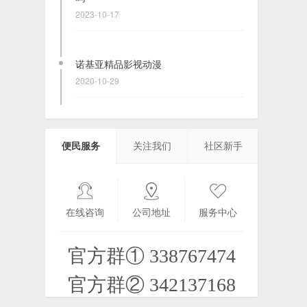
2023-10-17
诺基亚精品影视动漫
2020-10-29
掌机模拟器超级大全（理论上支持v3、
便民服务
关注我们
社区新手
v5、^3的全平台）
2024-01-07
在线咨询
公司地址
服务中心
kilikili1.0beta2无法下载视频
2026-08-07
官方群① 338767474
官方群② 342137168
【PPC】模拟器类.文曲星模拟器LAVAX