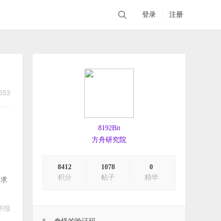
登录
|
注册
653
8192Bit
方舟研究院
8412
1078
0
积分
帖子
精华
，求
举报
奇怪的验证码