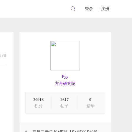
登录
|
注册
879
Pyy
方舟研究院
20918
2617
0
积分
帖子
精华
网易云音乐J2ME版【S40S60S^3通