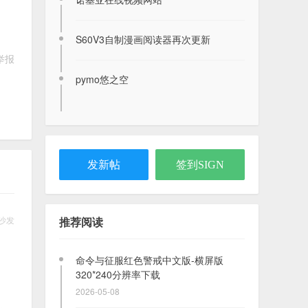
S60V3自制漫画阅读器再次更新
举报
2026年8月7日签到记录贴
pymo悠之空
2026-08-07
求诺基亚n95（fp1）的ovi地图离线包
2020-11-14
发新帖
签到SIGN
命令与征服红色警戒中文版-横屏版
320*240分辨率下载
沙发
推荐阅读
2026-05-08
我的软件，小说网盘
2023-12-02