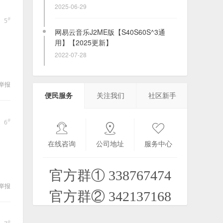
2022-07-28
#
5
[链接修复] Lumia950/XL完全离线部署
WIN10/11ARM教程及固件下载
2022-03-11
主题模式Theme Launcher v2.01
举报
S60v3v5
便民服务
关注我们
社区新手
2021-11-01
#
6
【WP8.x】软媒威.兔WP工具箱
ruanmei weitu 1.3.2.0
在线咨询
公司地址
服务中心
2023-09-24
官方群① 338767474
WP8+的动态锁屏软件和它的早期模拟
举报
官方群② 342137168
2025-02-08
#