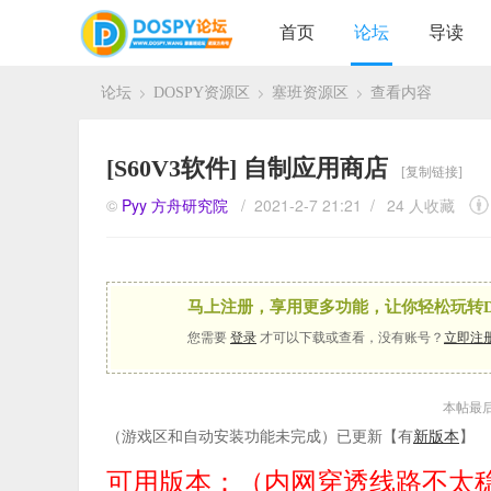
首页
论坛
导读
论坛
DOSPY资源区
塞班资源区
查看内容
›
›
›
[S60V3软件]
自制应用商店
[复制链接]
©
Pyy
方舟研究院
/ 2021-2-7 21:21 /
24 人收藏
马上注册，享用更多功能，让你轻松玩转D
您需要
登录
才可以下载或查看，没有账号？
立即注
本帖最后由 
（游戏区和自动安装功能未完成）已更新【有
新版本
】
可用版本：（内网穿透线路不太