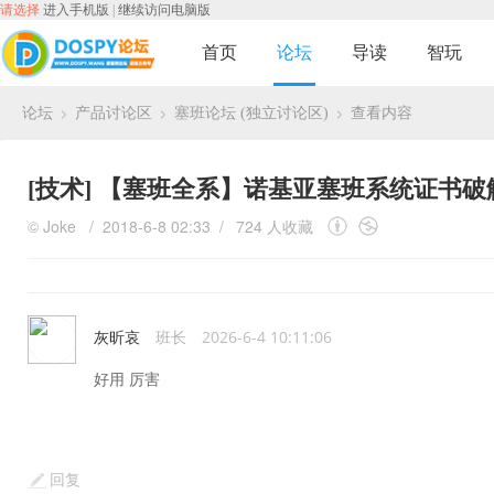
请选择
进入手机版
|
继续访问电脑版
首页
论坛
导读
智玩
论坛
产品讨论区
塞班论坛 (独立讨论区)
查看内容
›
›
›
[技术]
【塞班全系】诺基亚塞班系统证书破解Symbian
©
Joke
/ 2018-6-8 02:33 /
724 人收藏
灰昕哀
班长
2026-6-4 10:11:06
好用 厉害
回复